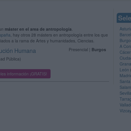
Sele
Asturi
 un
máster en el area de antropología
.
Barce
España
, hay otros 28 másters en antropología entre los que
Burgo
ciados a la rama de Artes y humanidades, Ciencias.
A Cor
olución Humana
Presencial |
Burgos
Cácer
Ciuda
dad Pública)
Gran
León
les información ¡GRATIS!
Madri
Santa
Sala
Sevill
Tarra
Vallad
Vizca