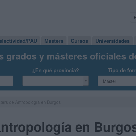
electividad/PAU
Masters
Cursos
Universidades
s grados y másteres oficiales 
¿En qué provincia?
Tipo de for
ters de Antropología en Burgos
Antropología en Burgo