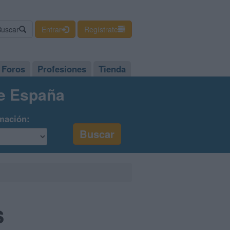
Buscar
Entrar
Regístrate
Foros
Profesiones
Tienda
de España
mación:
s