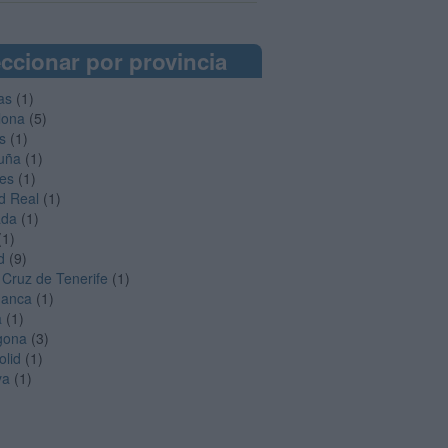
ccionar por provincia
as
(1)
lona
(5)
s
(1)
uña
(1)
es
(1)
d Real
(1)
ada
(1)
(1)
d
(9)
 Cruz de Tenerife
(1)
manca
(1)
a
(1)
gona
(3)
olid
(1)
ya
(1)