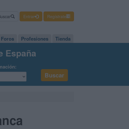
Buscar
Entrar
Regístrate
Foros
Profesiones
Tienda
de España
mación:
anca