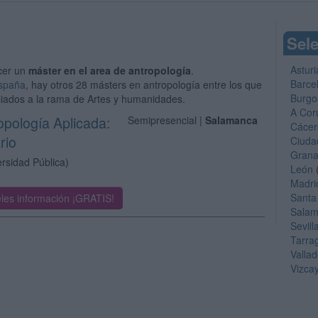
Sele
Asturi
cer un
máster en el area de antropología
.
Barce
España
, hay otros 28 másters en antropología entre los que
Burgo
ciados a la rama de Artes y humanidades.
A Cor
opología Aplicada:
Semipresencial |
Salamanca
Cácer
rio
Ciuda
Gran
ersidad Pública)
León
Madri
Santa
les información ¡GRATIS!
Sala
Sevill
Tarra
Vallad
Vizca