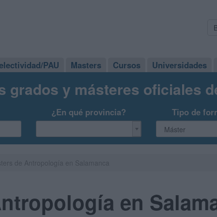
electividad/PAU
Masters
Cursos
Universidades
s grados y másteres oficiales 
¿En qué provincia?
Tipo de for
ters de Antropología en Salamanca
Antropología en Salam