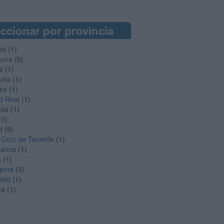
ccionar por provincia
as
(1)
lona
(5)
s
(1)
uña
(1)
es
(1)
d Real
(1)
ada
(1)
(1)
d
(9)
 Cruz de Tenerife
(1)
manca
(1)
a
(1)
gona
(3)
olid
(1)
ya
(1)