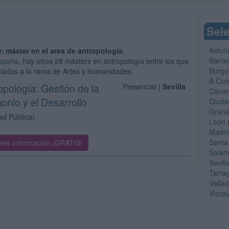
Sele
Asturi
un
máster en el area de antropología
.
Barce
España
, hay otros 28 másters en antropología entre los que
Burgo
ciados a la rama de Artes y humanidades.
A Cor
opología: Gestión de la
Presencial |
Sevilla
Cácer
monio y el Desarrollo
Ciuda
Gran
ad Pública)
León
Madri
Santa
les información ¡GRATIS!
Sala
Sevill
Tarra
Vallad
Vizca