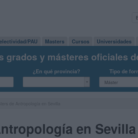
electividad/PAU
Masters
Cursos
Universidades
s grados y másteres oficiales 
¿En qué provincia?
Tipo de for
ters de Antropología en Sevilla
ntropología en Sevilla