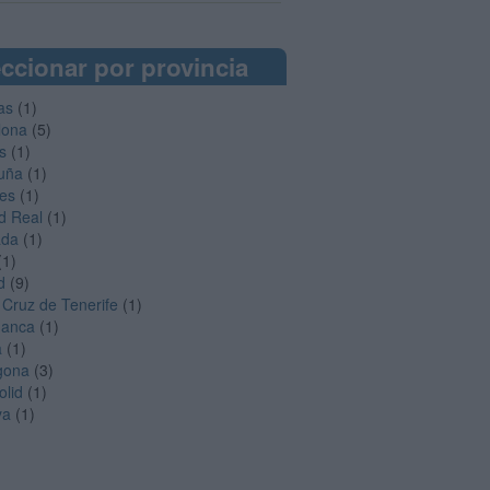
ccionar por provincia
as
(1)
lona
(5)
s
(1)
uña
(1)
es
(1)
d Real
(1)
ada
(1)
(1)
d
(9)
 Cruz de Tenerife
(1)
manca
(1)
a
(1)
gona
(3)
olid
(1)
ya
(1)