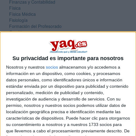
Finanzas y Contabilidad
Física
Física Médica
Fisiología
Formación del Profesorado
Genética
Geografía y Ordenación del Territorio
Geología
Gestión de emergencias y desastres
Gestión de Suelos y Aguas
Su privacidad es importante para nosotros
Hidrología y Gestión de los Recursos Hídricos
Nosotros y nuestros
socios
almacenamos y/o accedemos a
Ingeniería Agroambiental
información en un dispositivo, como cookies, y procesamos
Ingeniería Ambiental
datos personales, como identificadores únicos e información
Ingeniería de la Energía
Ingeniería de los Materiales
estándar enviada por un dispositivo para publicidad y contenido
Ingeniería de Minas
personalizado, medición de publicidad y contenido,
Ingeniería de Sistemas Audiovisuales / Sonido e Imagen
investigación de audiencia y desarrollo de servicios.
Con su
Ingeniería Física
permiso, nosotros y nuestros socios podemos utilizar datos de
Ingeniería Forestal / Ingeniería del Medio Natural
localización geográfica precisa e identificación mediante las
Ingeniería Geológica
características de dispositivos. Puede hacer clic para otorgarnos
Ingeniería Informática
su consentimiento a nosotros y a nuestros 1733 socios para
Ingeniería Matemática
que llevemos a cabo el procesamiento previamente descrito. De
Ingeniería Química