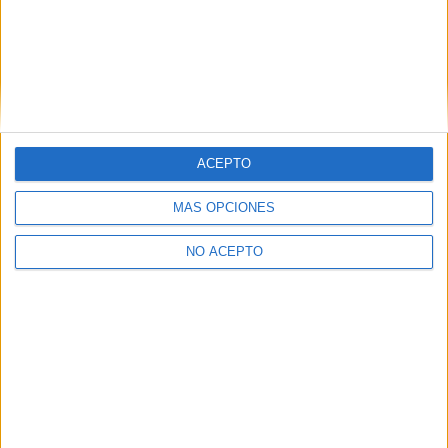
sencillo para que...
ACEPTO
MÁS OPCIONES
Cómo elegir una carrera que te encante
NO ACEPTO
¿Estás decidiendo qué estudiar y no sabes cómo? En este
artículo tienes todas...
¡Síguenos en Facebook!