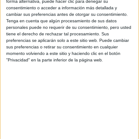
forma alternativa, puede hacer clic para denegar su
Matemáticas
consentimiento o acceder a información más detallada y
Materiales
cambiar sus preferencias antes de otorgar su consentimiento.
Medicina
Tenga en cuenta que algún procesamiento de sus datos
Microbiología
personales puede no requerir de su consentimiento, pero usted
Nanociencia y Nanotecnología
tiene el derecho de rechazar tal procesamiento. Sus
Neurociencia
preferencias se aplicarán solo a este sitio web. Puede cambiar
Oncología
sus preferencias o retirar su consentimiento en cualquier
Ordenación del Territorio
momento volviendo a este sitio y haciendo clic en el botón
Otros Másteres de Ciencias
"Privacidad" en la parte inferior de la página web.
Paleontología
Química
Seguridad y Control de Riesgos
Sociología
Turismo
Urbanismo
Artículos recomendados