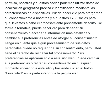
Consumo y Comercio
permiso, nosotros y nuestros socios podemos utilizar datos de
localización geográfica precisa e identificación mediante las
UNIVERSIDAD COMPLUTENSE DE MADRID
(Universidad
características de dispositivos. Puede hacer clic para otorgarnos
Pública)
su consentimiento a nosotros y a nuestros 1733 socios para
Tipo:
Máster
que llevemos a cabo el procesamiento previamente descrito. De
Pídeles información ¡GRATIS!
forma alternativa, puede hacer clic para denegar su
consentimiento o acceder a información más detallada y
cambiar sus preferencias antes de otorgar su consentimiento.
Máster Universitario en
Presencial |
Madrid
Tenga en cuenta que algún procesamiento de sus datos
Consumo y Comercio
personales puede no requerir de su consentimiento, pero usted
tiene el derecho de rechazar tal procesamiento. Sus
UNIVERSIDAD COMPLUTENSE DE MADRID
(Universidad
preferencias se aplicarán solo a este sitio web. Puede cambiar
Pública)
sus preferencias o retirar su consentimiento en cualquier
Tipo:
Máster
momento volviendo a este sitio y haciendo clic en el botón
Pídeles información ¡GRATIS!
"Privacidad" en la parte inferior de la página web.
Máster Universitario en Dirección
Online |
Madrid
de Negocios Internacionales
UNIVERSIDAD A DISTANCIA DE MADRID (UDIMA)
(Universidad Privada)