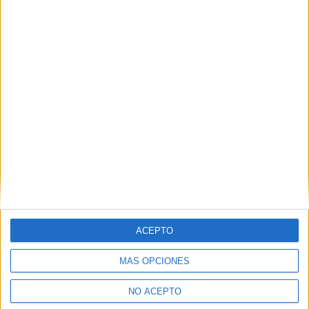
Tipo:
Máster
Pídeles información ¡GRATIS!
Seleccionar por provincia
Barcelona
(1)
Córdoba
(1)
Castellón
(1)
Madrid
(5)
Murcia
(1)
Ourense
(1)
Las Palmas
(1)
La Rioja
(3)
Sevilla
(1)
Tarragona
(1)
ACEPTO
Valladolid
(1)
MÁS OPCIONES
NO ACEPTO