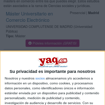
másters en comercio entre los que puedes elegir. Estos estudios
están asociados a la rama de Ciencias sociales y jurídicas.
Máster Universitario en
Presencial |
Madrid
Comercio Electrónico
UNIVERSIDAD COMPLUTENSE DE MADRID
(Universidad
Pública)
Tipo:
Máster
Pídeles información ¡GRATIS!
Máster Universitario en
Presencial |
Madrid
Comercio y Relaciones Económicas
Internacionales
Su privacidad es importante para nosotros
UNIVERSIDAD EUROPEA DE MADRID
(Universidad Privada)
Nosotros y nuestros
socios
almacenamos y/o accedemos a
Tipo:
Máster
información en un dispositivo, como cookies, y procesamos
Pídeles información ¡GRATIS!
datos personales, como identificadores únicos e información
estándar enviada por un dispositivo para publicidad y contenido
personalizado, medición de publicidad y contenido,
Máster Universitario en
Presencial |
Madrid
investigación de audiencia y desarrollo de servicios.
Con su