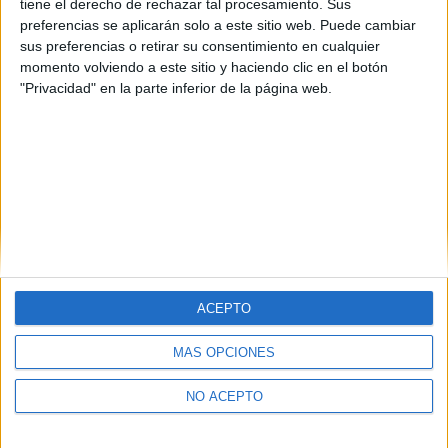
tiene el derecho de rechazar tal procesamiento. Sus
La Rioja
(3)
preferencias se aplicarán solo a este sitio web. Puede cambiar
Sevilla
(1)
sus preferencias o retirar su consentimiento en cualquier
Tarragona
(1)
Valladolid
(1)
momento volviendo a este sitio y haciendo clic en el botón
"Privacidad" en la parte inferior de la página web.
ACEPTO
Quiénes somos
|
Contactar
|
Anúnciate
MÁS OPCIONES
Aviso legal
|
Politica de privacidad
|
Condiciones generales
|
Política
de cookies
NO ACEPTO
© 2003-2026
Compás Mediterráneo S.L.
- Diego de León 47 - 28006
Madrid [ESPAÑA] - Tel. +34 91 593 2767