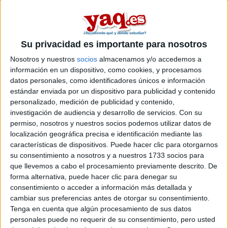
de comercio
.
Si quieres
ampliar tu búsqueda a toda España
, hay otros 16
másters en comercio entre los que puedes elegir. Estos estudios
están asociados a la rama de Ciencias sociales y jurídicas.
Su privacidad es importante para nosotros
Máster Universitario en
Presencial |
Valladolid
Nosotros y nuestros
socios
almacenamos y/o accedemos a
Comercio Exterior
información en un dispositivo, como cookies, y procesamos
UNIVERSIDAD DE VALLADOLID
(Universidad Pública)
datos personales, como identificadores únicos e información
Tipo:
Máster
estándar enviada por un dispositivo para publicidad y contenido
personalizado, medición de publicidad y contenido,
Pídeles información ¡GRATIS!
investigación de audiencia y desarrollo de servicios.
Con su
permiso, nosotros y nuestros socios podemos utilizar datos de
localización geográfica precisa e identificación mediante las
Seleccionar por provincia
características de dispositivos. Puede hacer clic para otorgarnos
su consentimiento a nosotros y a nuestros 1733 socios para
Barcelona
(1)
que llevemos a cabo el procesamiento previamente descrito. De
Córdoba
(1)
forma alternativa, puede hacer clic para denegar su
Castellón
(1)
consentimiento o acceder a información más detallada y
Madrid
(5)
cambiar sus preferencias antes de otorgar su consentimiento.
Murcia
(1)
Tenga en cuenta que algún procesamiento de sus datos
Ourense
(1)
personales puede no requerir de su consentimiento, pero usted
Las Palmas
(1)