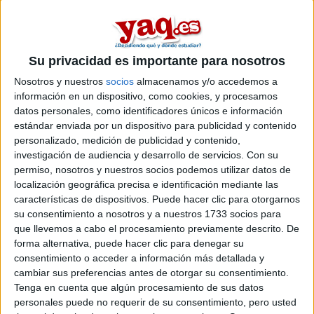
comercio
.
Si quieres
ampliar tu búsqueda a toda España
, hay otros 16
másters en comercio entre los que puedes elegir. Estos estudios
están asociados a la rama de Ciencias sociales y jurídicas.
Su privacidad es importante para nosotros
Máster Universitario en
Semipresencial |
Ourense
Nosotros y nuestros
socios
almacenamos y/o accedemos a
Comercio Internacional
información en un dispositivo, como cookies, y procesamos
UNIVERSIDADE DE VIGO
(Universidad Pública)
datos personales, como identificadores únicos e información
Tipo:
Máster
estándar enviada por un dispositivo para publicidad y contenido
personalizado, medición de publicidad y contenido,
Pídeles información ¡GRATIS!
investigación de audiencia y desarrollo de servicios.
Con su
permiso, nosotros y nuestros socios podemos utilizar datos de
localización geográfica precisa e identificación mediante las
Seleccionar por provincia
características de dispositivos. Puede hacer clic para otorgarnos
su consentimiento a nosotros y a nuestros 1733 socios para
Barcelona
(1)
que llevemos a cabo el procesamiento previamente descrito. De
Córdoba
(1)
forma alternativa, puede hacer clic para denegar su
Castellón
(1)
consentimiento o acceder a información más detallada y
Madrid
(5)
cambiar sus preferencias antes de otorgar su consentimiento.
Murcia
(1)
Tenga en cuenta que algún procesamiento de sus datos
Ourense
(1)
personales puede no requerir de su consentimiento, pero usted
Las Palmas
(1)