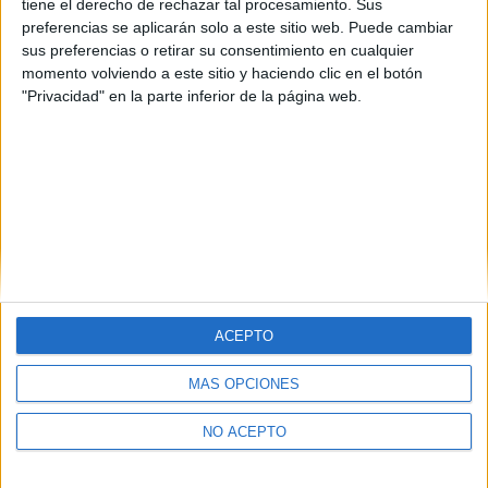
tiene el derecho de rechazar tal procesamiento. Sus
La Rioja
(3)
preferencias se aplicarán solo a este sitio web. Puede cambiar
Sevilla
(1)
sus preferencias o retirar su consentimiento en cualquier
Tarragona
(1)
Valladolid
(1)
momento volviendo a este sitio y haciendo clic en el botón
"Privacidad" en la parte inferior de la página web.
ACEPTO
Quiénes somos
|
Contactar
|
Anúnciate
MÁS OPCIONES
Aviso legal
|
Politica de privacidad
|
Condiciones generales
|
Política
de cookies
NO ACEPTO
© 2003-2026
Compás Mediterráneo S.L.
- Diego de León 47 - 28006
Madrid [ESPAÑA] - Tel. +34 91 593 2767