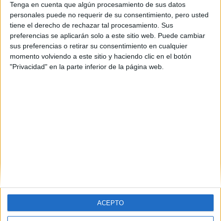
Tenga en cuenta que algún procesamiento de sus datos
Seleccionar por provincia
personales puede no requerir de su consentimiento, pero usted
tiene el derecho de rechazar tal procesamiento. Sus
A Coruña
(1)
preferencias se aplicarán solo a este sitio web. Puede cambiar
Guipúzcoa
(1)
sus preferencias o retirar su consentimiento en cualquier
Madrid
(4)
momento volviendo a este sitio y haciendo clic en el botón
Málaga
(2)
"Privacidad" en la parte inferior de la página web.
La Rioja
(1)
Sevilla
(1)
Valencia
(1)
Valladolid
(1)
Zaragoza
(1)
ACEPTO