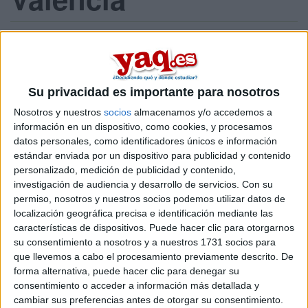
Listado
Mapa
En
Valencia
existe
1 opción
para hacer un
máster en el area de
Su privacidad es importante para nosotros
ingeniería en diseño industrial y desarrollo de producto
.
Nosotros y nuestros
socios
almacenamos y/o accedemos a
Si quieres
ampliar tu búsqueda a toda España
, hay otros 12
información en un dispositivo, como cookies, y procesamos
másters en ingeniería en diseño industrial y desarrollo de
datos personales, como identificadores únicos e información
producto entre los que puedes elegir. Estos estudios están
asociados a la rama de Artes y humanidades, Ingeniería y
estándar enviada por un dispositivo para publicidad y contenido
arquitectura.
personalizado, medición de publicidad y contenido,
investigación de audiencia y desarrollo de servicios.
Con su
Máster Universitario en
Presencial |
Valencia
permiso, nosotros y nuestros socios podemos utilizar datos de
Ingeniería del Diseño
localización geográfica precisa e identificación mediante las
características de dispositivos. Puede hacer clic para otorgarnos
UNIVERSITAT POLITèCNICA DE VALèNCIA
(Universidad
su consentimiento a nosotros y a nuestros 1731 socios para
Pública)
que llevemos a cabo el procesamiento previamente descrito. De
Tipo:
Máster
forma alternativa, puede hacer clic para denegar su
Pídeles información ¡GRATIS!
consentimiento o acceder a información más detallada y
cambiar sus preferencias antes de otorgar su consentimiento.