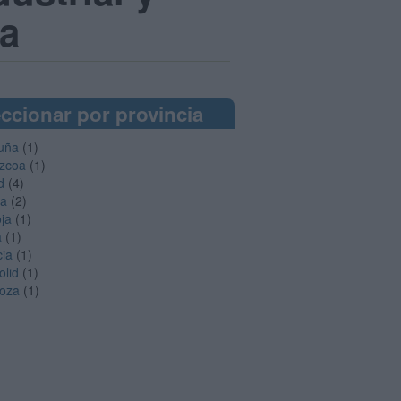
ña
ccionar por provincia
uña
(1)
zcoa
(1)
d
(4)
ga
(2)
oja
(1)
a
(1)
cia
(1)
olid
(1)
oza
(1)