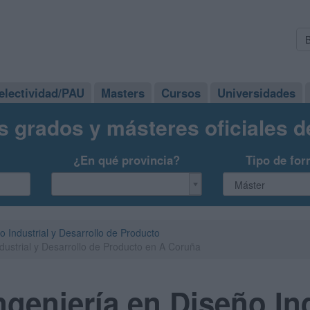
electividad/PAU
Masters
Cursos
Universidades
s grados y másteres oficiales 
¿En qué provincia?
Tipo de for
o Industrial y Desarrollo de Producto
dustrial y Desarrollo de Producto en A Coruña
ngeniería en Diseño Ind