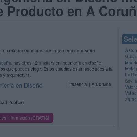
e Producto en A Coru
Sele
A Cor
er un
máster en el area de ingeniería en diseño
Guipú
Madri
España
, hay otros 12 másters en ingeniería en diseño
Mála
 los que puedes elegir. Estos estudios están asociados a la
La Ri
 y arquitectura.
Sevill
niería en Diseño
Presencial |
A Coruña
Valen
Vallad
Zarag
idad Pública)
les información ¡GRATIS!