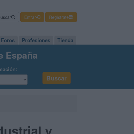
Buscar
Entrar
Regístrate
Foros
Profesiones
Tienda
de España
mación:
ustrial y