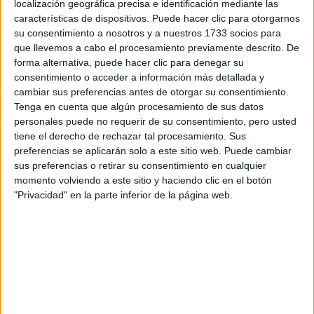
localización geográfica precisa e identificación mediante las
TECNOLOGíA
(Universidad Privada)
características de dispositivos. Puede hacer clic para otorgarnos
Tipo:
Máster
su consentimiento a nosotros y a nuestros 1733 socios para
Pídeles información ¡GRATIS!
que llevemos a cabo el procesamiento previamente descrito. De
forma alternativa, puede hacer clic para denegar su
consentimiento o acceder a información más detallada y
Máster Universitario en
Presencial |
Madrid
cambiar sus preferencias antes de otorgar su consentimiento.
Ingeniería en Diseño Industrial
Tenga en cuenta que algún procesamiento de sus datos
personales puede no requerir de su consentimiento, pero usted
UNIVERSIDAD POLITéCNICA DE MADRID
(Universidad
tiene el derecho de rechazar tal procesamiento. Sus
Pública)
preferencias se aplicarán solo a este sitio web. Puede cambiar
Tipo:
Máster
sus preferencias o retirar su consentimiento en cualquier
Pídeles información ¡GRATIS!
momento volviendo a este sitio y haciendo clic en el botón
"Privacidad" en la parte inferior de la página web.
Máster Universitario Online en
Online |
Madrid
Industria 5.0
UDIT - UNIVERSIDAD DE DISEñO, INNOVACIóN Y
TECNOLOGíA
(Universidad Privada)
Tipo:
Máster
Pídeles información ¡GRATIS!