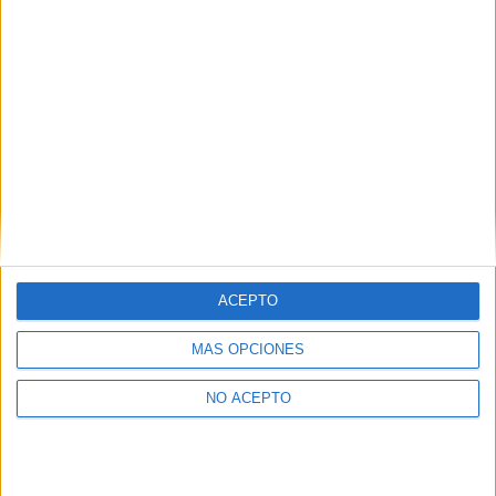
Seleccionar por provincia
A Coruña
(1)
Guipúzcoa
(1)
Madrid
(4)
Málaga
(2)
La Rioja
(1)
Sevilla
(1)
Valencia
(1)
Valladolid
(1)
Zaragoza
(1)
ACEPTO
MÁS OPCIONES
NO ACEPTO