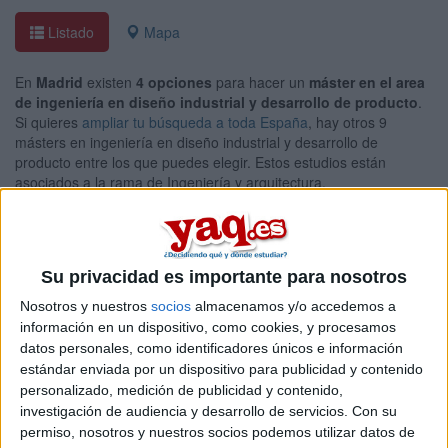
Listado
Mapa
En
Madrid
existen
4 opciones
para hacer un
máster en el area
de ingeniería en diseño industrial y desarrollo de producto
.
Si quieres
ampliar tu búsqueda a toda España
, hay otros 9
másters en ingeniería en diseño industrial y desarrollo de
producto entre los que puedes elegir. Estos estudios están
asociados a la rama de Ingeniería y arquitectura.
Máster Universitario en Diseño
Online |
Madrid
Industrial
UNIVERSIDAD NEBRIJA
(Universidad Privada)
Su privacidad es importante para nosotros
Tipo:
Máster
Nosotros y nuestros
socios
almacenamos y/o accedemos a
Pídeles información ¡GRATIS!
información en un dispositivo, como cookies, y procesamos
datos personales, como identificadores únicos e información
estándar enviada por un dispositivo para publicidad y contenido
Máster Universitario en
Presencial |
Madrid
personalizado, medición de publicidad y contenido,
Industria 5.0
investigación de audiencia y desarrollo de servicios.
Con su
permiso, nosotros y nuestros socios podemos utilizar datos de
UDIT - UNIVERSIDAD DE DISEñO, INNOVACIóN Y