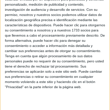
Tipo:
Máster
personalizado, medición de publicidad y contenido,
investigación de audiencia y desarrollo de servicios.
Con su
Pídeles información ¡GRATIS!
permiso, nosotros y nuestros socios podemos utilizar datos de
localización geográfica precisa e identificación mediante las
Máster Universitario en
Presencial |
Cantabria
características de dispositivos. Puede hacer clic para otorgarnos
su consentimiento a nosotros y a nuestros 1733 socios para
Ingeniería Informatica
que llevemos a cabo el procesamiento previamente descrito. De
UNIVERSIDAD DE CANTABRIA
(Universidad Pública)
forma alternativa, puede hacer clic para denegar su
Tipo:
Máster
consentimiento o acceder a información más detallada y
cambiar sus preferencias antes de otorgar su consentimiento.
Pídeles información ¡GRATIS!
Tenga en cuenta que algún procesamiento de sus datos
personales puede no requerir de su consentimiento, pero usted
tiene el derecho de rechazar tal procesamiento. Sus
Seleccionar por provincia
preferencias se aplicarán solo a este sitio web. Puede cambiar
sus preferencias o retirar su consentimiento en cualquier
Albacete
(1)
momento volviendo a este sitio y haciendo clic en el botón
Alicante
(1)
Álava
(1)
"Privacidad" en la parte inferior de la página web.
Almería
(1)
Asturias
(1)
Barcelona
(12)
Badajoz
(2)