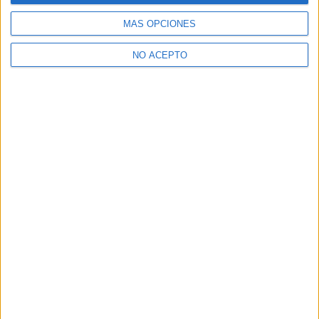
Valladolid
(2)
MÁS OPCIONES
Vizcaya
(1)
Zaragoza
(2)
NO ACEPTO
Quiénes somos
|
Contactar
|
Anúnciate
Aviso legal
|
Politica de privacidad
|
Condiciones generales
|
Política
de cookies
© 2003-2026
Compás Mediterráneo S.L.
- Diego de León 47 - 28006
Madrid [ESPAÑA] - Tel. +34 91 593 2767