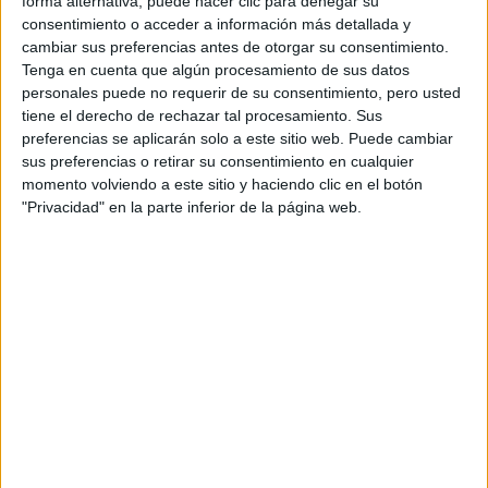
Ingeniería Informática
forma alternativa, puede hacer clic para denegar su
consentimiento o acceder a información más detallada y
UNIVERSIDAD AUTóNOMA DE MADRID
(Universidad Pública)
cambiar sus preferencias antes de otorgar su consentimiento.
Tipo:
Máster
Tenga en cuenta que algún procesamiento de sus datos
Pídeles información ¡GRATIS!
personales puede no requerir de su consentimiento, pero usted
tiene el derecho de rechazar tal procesamiento. Sus
preferencias se aplicarán solo a este sitio web. Puede cambiar
Máster Universitario en
Presencial |
Madrid
sus preferencias o retirar su consentimiento en cualquier
Ingeniería Informática
momento volviendo a este sitio y haciendo clic en el botón
"Privacidad" en la parte inferior de la página web.
UNIVERSIDAD CARLOS III DE MADRID
(Universidad Pública)
Tipo:
Máster
Pídeles información ¡GRATIS!
Máster Universitario en
Presencial |
Madrid
Ingeniería Informática
UNIVERSIDAD COMPLUTENSE DE MADRID
(Universidad
Pública)
Tipo:
Máster
Pídeles información ¡GRATIS!