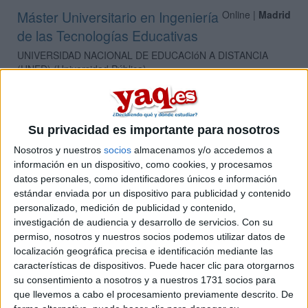
Máster Universitario en Ingeniería
Online |
Madrid
de las Tecnologías Educativas
UNIVERSIDAD NACIONAL DE EDUCACIóN A DISTANCIA
(UNED)
(Universidad Pública)
Tipo:
Máster
Pídeles información ¡GRATIS!
Su privacidad es importante para nosotros
Máster Universitario en
Presencial |
Madrid
Nosotros y nuestros
socios
almacenamos y/o accedemos a
Ingeniería del Software - European Master on
información en un dispositivo, como cookies, y procesamos
Software Engineering
datos personales, como identificadores únicos e información
estándar enviada por un dispositivo para publicidad y contenido
UNIVERSIDAD POLITéCNICA DE MADRID
(Universidad
personalizado, medición de publicidad y contenido,
Pública)
investigación de audiencia y desarrollo de servicios.
Con su
Tipo:
Máster
permiso, nosotros y nuestros socios podemos utilizar datos de
Pídeles información ¡GRATIS!
localización geográfica precisa e identificación mediante las
características de dispositivos. Puede hacer clic para otorgarnos
su consentimiento a nosotros y a nuestros 1731 socios para
Máster Universitario en
Presencial |
Madrid
que llevemos a cabo el procesamiento previamente descrito. De