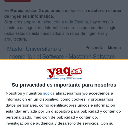
En
Murcia
existen
2 opciones
para hacer un
máster en el area
de ingeniería informática
.
Si quieres
ampliar tu búsqueda a toda España
, hay otros 88
másters en ingeniería informática entre los que puedes elegir.
Estos estudios están asociados a la rama de Ingeniería y
arquitectura.
Máster Universitario en
Presencial |
Murcia
Ingeniería del Software / Master in Software
Engineering
UNIVERSIDAD DE MURCIA
(Universidad Pública)
Tipo:
Máster
Su privacidad es importante para nosotros
Pídeles información ¡GRATIS!
Nosotros y nuestros
socios
almacenamos y/o accedemos a
información en un dispositivo, como cookies, y procesamos
Máster Universitario en Nuevas
Presencial |
Murcia
datos personales, como identificadores únicos e información
Tecnologías en Informática
estándar enviada por un dispositivo para publicidad y contenido
personalizado, medición de publicidad y contenido,
UNIVERSIDAD DE MURCIA
(Universidad Pública)
investigación de audiencia y desarrollo de servicios.
Con su
Tipo:
Máster