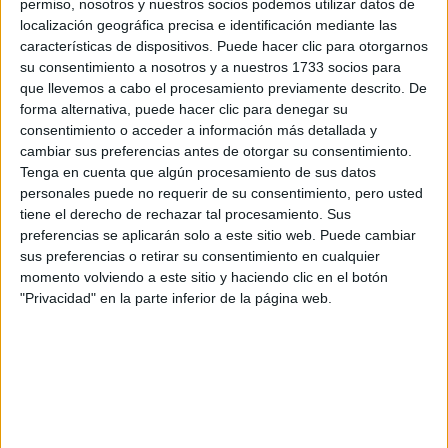
permiso, nosotros y nuestros socios podemos utilizar datos de
Pídeles información ¡GRATIS!
localización geográfica precisa e identificación mediante las
características de dispositivos. Puede hacer clic para otorgarnos
su consentimiento a nosotros y a nuestros 1733 socios para
Seleccionar por provincia
que llevemos a cabo el procesamiento previamente descrito. De
forma alternativa, puede hacer clic para denegar su
Albacete
(1)
consentimiento o acceder a información más detallada y
Alicante
(1)
cambiar sus preferencias antes de otorgar su consentimiento.
Álava
(1)
Tenga en cuenta que algún procesamiento de sus datos
Almería
(1)
personales puede no requerir de su consentimiento, pero usted
Asturias
(1)
tiene el derecho de rechazar tal procesamiento. Sus
Barcelona
(12)
preferencias se aplicarán solo a este sitio web. Puede cambiar
Badajoz
(2)
sus preferencias o retirar su consentimiento en cualquier
Burgos
(1)
momento volviendo a este sitio y haciendo clic en el botón
A Coruña
(1)
"Privacidad" en la parte inferior de la página web.
Cáceres
(3)
Ciudad Real
(2)
Cantabria
(3)
Cádiz
(2)
Granada
(2)
Guipúzcoa
(1)
Huelva
(1)