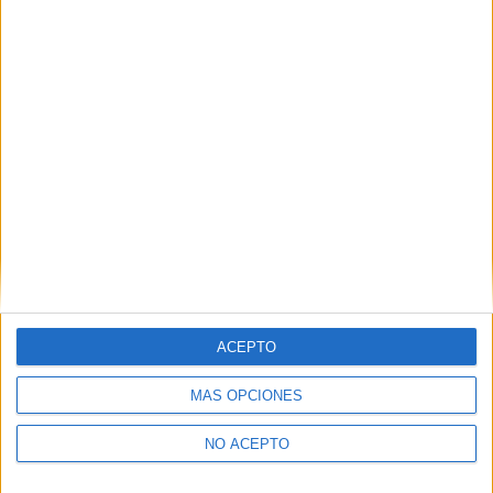
León
(1)
Lleida
(1)
Madrid
(23)
Málaga
(1)
Murcia
(2)
Navarra
(1)
Ourense
(1)
Pontevedra
(1)
La Rioja
(1)
Santa Cruz de Tenerife
(1)
Salamanca
(5)
Sevilla
(2)
Tarragona
(2)
Valencia
(7)
Valladolid
(2)
Vizcaya
(1)
ACEPTO
Zaragoza
(2)
MÁS OPCIONES
NO ACEPTO