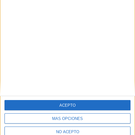
SÍ, QUIERO APUNTARME
Inicia sesión
o
regístrate
para enviar comentarios
ACEPTO
MÁS OPCIONES
NO ACEPTO