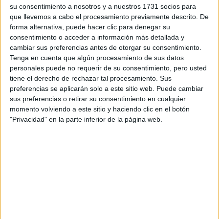
también a los profesionales que ya han pasado por esta situación
su consentimiento a nosotros y a nuestros 1731 socios para
y que, seguro, se sienten identificados con las experiencias de las
que llevemos a cabo el procesamiento previamente descrito. De
que se van a hablar.
forma alternativa, puede hacer clic para denegar su
Todo el contenido podrá seguirse de forma 100% online desde
consentimiento o acceder a información más detallada y
cualquier dispositivo, del 10 al 12 de diciembre, para compartirlo
cambiar sus preferencias antes de otorgar su consentimiento.
con amigos y establecer sus propios debates internos tanto en
Tenga en cuenta que algún procesamiento de sus datos
casa como en la escuela.
personales puede no requerir de su consentimiento, pero usted
tiene el derecho de rechazar tal procesamiento. Sus
iOrienta, que cuenta con el patrocinio de la Universitat de Vic-
Universitat Central de Catalunya y Nexo Residencias, es un
preferencias se aplicarán solo a este sitio web. Puede cambiar
evento gratuito que podrá seguirse previa inscripción en
sus preferencias o retirar su consentimiento en cualquier
https://iorienta.com/
. Además, una vez realices tu inscripción,
momento volviendo a este sitio y haciendo clic en el botón
tendrás la posibilidad de dejar tu pregunta para alguno de los
"Privacidad" en la parte inferior de la página web.
participantes y ver la respuesta en el transcurso del evento.
Artículos recomendados