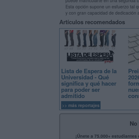
puede matricularte en una segunda carr
Esta opción supone un esfuerzo tal 
y con gran capacidad de dedicación a
Artículos recomendados
Lista de Espera de la
Prei
Universidad - Qué
2026
significa y qué hacer
for
para poder ser
nue
admitido
con
>> más reportajes
No 
¡Únete a 75.000+ estudiantes