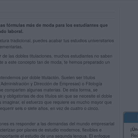
 las fórmulas más de moda para los estudiantes que
do laboral.
ura tradicional, puedes acabar tus estudios universitarios
lementarias.
de las dobles titulaciones, muchos estudiantes no saben
rte a este concepto tan de moda, te hemos preparado un
tendemos por doble titulación. Suelen ser títulos
dministración y Dirección de Empresas) o Filología
que comparten algunas materias. De esta forma, se
 y obligatorias de dos títulos sin que se necesite el doble
es imaginar, el esfuerzo que requiere es mucho mayor que
requerir seis o siete años, en vez de cuatro o cinco.
laciones es responder a las demandas del mundo empresarial
¡Ún
cterizan por planes de estudio modernos, flexibles e
Rec
 importante el estudio de una segunda lengua. El enfoque