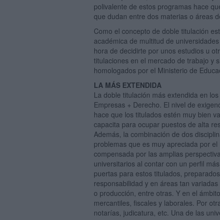
polivalente de estos programas hace qu
que dudan entre dos materias o áreas de
Como el concepto de doble titulación est
académica de multitud de universidades 
hora de decidirte por unos estudios u o
titulaciones en el mercado de trabajo y s
homologados por el Ministerio de Educa
LA MÁS EXTENDIDA
La doble titulación más extendida en los
Empresas + Derecho. El nivel de exigenci
hace que los titulados estén muy bien va
capacita para ocupar puestos de alta res
Además, la combinación de dos disciplina
problemas que es muy apreciada por el 
compensada por las amplias perspectiva
universitarios al contar con un perfil m
puertas para estos titulados, preparad
responsabilidad y en áreas tan variadas
o producción, entre otras. Y en el ámbit
mercantiles, fiscales y laborales. Por ot
notarías, judicatura, etc. Una de las uni