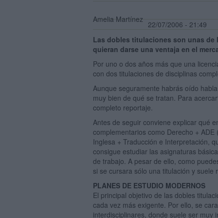
Amelia Martínez
22/07/2006 - 21:49
Las dobles titulaciones son unas de
quieran darse una ventaja en el merca
Por uno o dos años más que una licenciat
con dos titulaciones de disciplinas comp
Aunque seguramente habrás oído hablar 
muy bien de qué se tratan. Para acerca
completo reportaje.
Antes de seguir conviene explicar qué en
complementarios como Derecho + ADE (A
Inglesa + Traducción e Interpretación, 
consigue estudiar las asignaturas básicas
de trabajo. A pesar de ello, como pued
si se cursara sólo una titulación y suele 
PLANES DE ESTUDIO MODERNOS
El principal objetivo de las dobles titu
cada vez más exigente. Por ello, se cara
interdisciplinares, donde suele ser muy