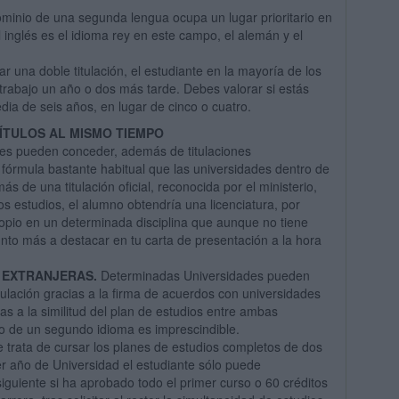
dominio de una segunda lengua ocupa un lugar prioritario en
inglés es el idioma rey en este campo, el alemán y el
ar una doble titulación, el estudiante en la mayoría de los
trabajo un año o dos más tarde. Debes valorar si estás
ia de seis años, en lugar de cinco o cuatro.
ÍTULOS AL MISMO TIEMPO
es pueden conceder, además de titulaciones
 fórmula bastante habitual que las universidades dentro de
s de una titulación oficial, reconocida por el ministerio,
los estudios, el alumno obtendría una licenciatura, por
opio en un determinada disciplina que aunque no tiene
unto más a destacar en tu carta de presentación a la hora
 EXTRANJERAS.
Determinadas Universidades pueden
ulación gracias a la firma de acuerdos con universidades
ias a la similitud del plan de estudios entre ambas
io de un segundo idioma es imprescindible.
 trata de cursar los planes de estudios completos de dos
er año de Universidad el estudiante sólo puede
siguiente si ha aprobado todo el primer curso o 60 créditos