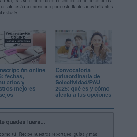
era, tras solicitar al rector la simultaneidad de estudios.
que sólo está recomendada para estudiantes muy brillantes
l estudio.
nscripción online
Convocatoria
: fechas,
extraordinaria de
mularios y
Selectividad/PAU
stros mejores
2026: qué es y cómo
sejos
afecta a tus opciones
te quedes fuera...
 como tú!
Recibe nuestros reportajes, guías y más,