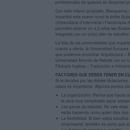
profesionales de quienes se decantan po
Con este mismo propósito, Blanquerna, c
impartirá este nuevo curso la doble titu
Universitària d’Infermeria i Fisioteràpi
permitirá obtener en 4,5 años las titula
integrada con un único plan de estudios 
La lista de las universidades que impart
cuanto a oferta, la Universidad Europea
que podemos encontrar Arquitectura + Be
Universidad Antonio de Nebrija con un to
Filología Inglesa + Traducción e Interp
FACTORES QUE DEBES TENER EN C
Si te decides por las dobles titulacione
casos es importante. Algunos puntos cla
La organización: Piensa que haces do
te será muy complicado sacar adelant
Las ganas de estudiar. No vale dejar 
estás haciendo como quien dice dos.
La flexibilidad: Si bien estos estudi
empresarial, también es cierto que s
o a la hora de ponerse a estudiar.