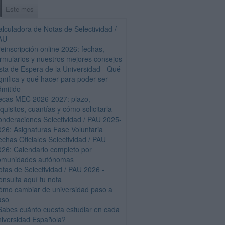
Este mes
alculadora de Notas de Selectividad /
AU
einscripción online 2026: fechas,
ormularios y nuestros mejores consejos
ista de Espera de la Universidad - Qué
gnifica y qué hacer para poder ser
dmitido
ecas MEC 2026-2027: plazo,
quisitos, cuantías y cómo solicitarla
onderaciones Selectividad / PAU 2025-
026: Asignaturas Fase Voluntaria
echas Oficiales Selectividad / PAU
026: Calendario completo por
omunidades autónomas
otas de Selectividad / PAU 2026 -
onsulta aquí tu nota
ómo cambiar de universidad paso a
aso
Sabes cuánto cuesta estudiar en cada
niversidad Española?