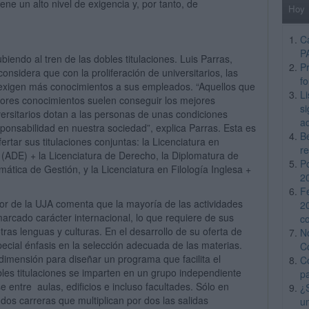
ene un alto nivel de exigencia y, por tanto, de
Hoy
C
P
endo al tren de las dobles titulaciones. Luis Parras,
Pr
onsidera que con la proliferación de universitarios, las
f
exigen más conocimientos a sus empleados. “Aquellos que
L
ores conocimientos suelen conseguir los mejores
si
versitarios dotan a las personas de unas condiciones
a
ponsabilidad en nuestra sociedad”, explica Parras. Esta es
B
ofertar sus titulaciones conjuntas: la Licenciatura en
re
(ADE) + la Licenciatura de Derecho, la Diplomatura de
P
mática de Gestión, y la Licenciatura en Filología Inglesa +
2
F
ctor de la UJA comenta que la mayoría de las actividades
2
 marcado carácter internacional, lo que requiere de sus
c
ras lenguas y culturas. En el desarrollo de su oferta de
N
pecial énfasis en la selección adecuada de las materias.
C
imensión para diseñar un programa que facilita el
C
les titulaciones se imparten en un grupo independiente
p
 entre aulas, edificios e incluso facultades. Sólo en
¿
os carreras que multiplican por dos las salidas
u