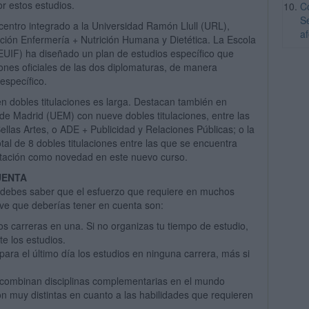
r estos estudios.
C
S
entro integrado a la Universidad Ramón Llull (URL),
a
lación Enfermería + Nutrición Humana y Dietética. La Escola
a (EUIF) ha diseñado un plan de estudios específico que
ciones oficiales de las dos diplomaturas, de manera
específico.
en dobles titulaciones es larga. Destacan también en
 de Madrid (UEM) con nueve dobles titulaciones, entre las
llas Artes, o ADE + Publicidad y Relaciones Públicas; o la
tal de 8 dobles titulaciones entre las que se encuentra
retación como novedad en este nuevo curso.
UENTA
s, debes saber que el esfuerzo que requiere en muchos
ve que deberías tener en cuenta son:
s carreras en una. Si no organizas tu tiempo de estudio,
e los estudios.
para el último día los estudios en ninguna carrera, más si
os combinan disciplinas complementarias en el mundo
on muy distintas en cuanto a las habilidades que requieren