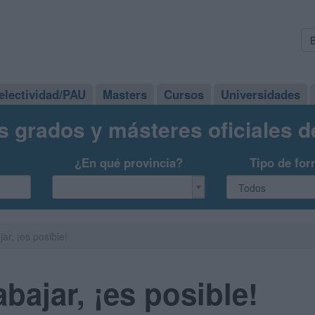
electividad/PAU
Masters
Cursos
Universidades
s grados y másteres oficiales 
¿En qué provincia?
Tipo de for
jar, ¡es posible!
abajar, ¡es posible!