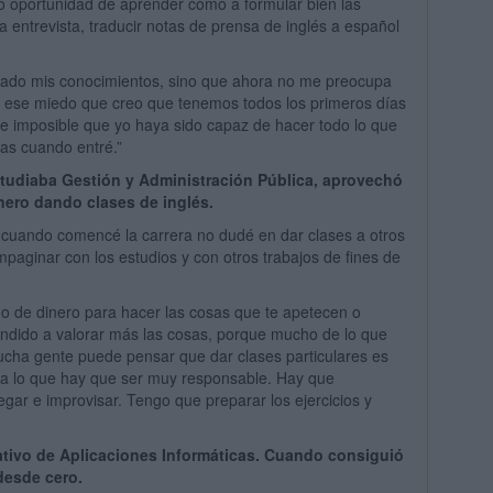
o oportunidad de aprender como a formular bien las
 entrevista, traducir notas de prensa de inglés a español
tado mis conocimientos, sino que ahora no me preocupa
o ese miedo que creo que tenemos todos los primeros días
ce imposible que yo haya sido capaz de hacer todo lo que
as cuando entré.”
studiaba Gestión y Administración Pública, aprovechó
inero dando clases de inglés.
 cuando comencé la carrera no dudé en dar clases a otros
paginar con los estudios y con otros trabajos de fines de
o de dinero para hacer las cosas que te apetecen o
endido a valorar más las cosas, porque mucho de lo que
cha gente puede pensar que dar clases particulares es
ara lo que hay que ser muy responsable. Hay que
egar e improvisar. Tengo que preparar los ejercicios y
ativo de Aplicaciones Informáticas. Cuando consiguió
desde cero.