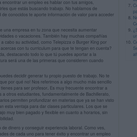
a encontrar un empleo es hablar con tus amigos,
C
irles que estás buscando trabajo. No hablamos de
p
d de conocidos te aporte información de valor para acceder
N
C
¿
e una empresa en tu zona que necesita aumentar
u
avidades o vacaciones. También hay muchas compañías
C
r a cabo su actividad, como Telepizza o Burger King por
S
e acercas con tu curriculum para que te tengan en cuenta?
a
a, destacando todo lo que tú puedes aportar a la
tura será una de las primeras que consideren cuando
edes decidir generar tu propio puesto de trabajo. No te
ue por qué no! Nos referimos a algo mucho más sencillo
tienes para ser profesor
.
Es muy frecuente encontrar a
es a otros estudiantes, fundamentalmente de Bachillerato,
tarios permiten profundizar en materias que ya se han visto
an esta ventaja para dar clases particulares. Los que se
jo muy bien pagado y flexible en cuanto a horarios, sin
ilidad.
 de dinero y conseguir experiencia laboral. Como ves,
idades de cada uno para tener éxito y encontrar un empleo