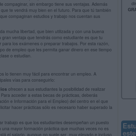
di
 de compaginar, sin embargo tiene sus ventajas. Además
GRA
 que te vendrá muy bien en el futuro. Para que tú también
s que compaginan estudios y trabajo nos cuentan sus
s da mucha libertad, que bien utilizada y con una buena
a gran ventaja que tendrás como estudiante es que tu
iar para los exámenes o preparar trabajos. Por esta razón,
ipo de empleo que les permita ganar dinero en ese tiempo
clase o estudian.
os lo tienen muy fácil para encontrar un empleo. A
ipales vías para conseguirlo:
dios
ofrecen a sus estudiantes la posibilidad de realizar
. Para acceder a estas becas de prácticas, deberás
ación e Información para el Empleo) del centro en el que
icitar hacer prácticas sólo es necesario haber superado la
car trabajo es que los estudiantes desempeñan un puesto
Est
on una mayor formación práctica que muchas veces no es
este
 está el salario, aunque no suele ser muy elevado e incluso