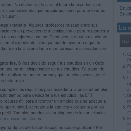
adas. No obstante, de cara al futuro la experiencia de
Estud
or los conocimientos que adquieres, como porque tendrás
Estud
urrículum.
eguir trabajo
. Algunos profesores buscan entre sus
Lo 
raciones en proyectos de investigación o para responder a
an a sus mejores alumnos. Como ves, ser buen estudiante
Hoy
as en el expediente, sino que puede ayudarte a que tu
dante en la Universidad o en empresas relacionadas con
C
P
gatorias.
Si has decidido seguir tus estudios en un Ciclo
Pr
on una parte indispensable de tus estudios. Se tratan de
f
debe realizar en una empresa y que, muchas veces, es el
L
en toda regla.
si
a
 cumples los requisitos para acceder a la bolsa de empleo
B
cho tiempo para dedicarte a tus estudios, las ETT
re
o recurso útil para encontrar un empleo que se adecue a
P
s la oportunidad, acércate a la agencia y pregunta por los
2
perfil. También puedes visitar algunos de los principales
F
com
o
www.monster.es
.
2
ayoría de las ofertas de trabajo nunca se publican? Por
c