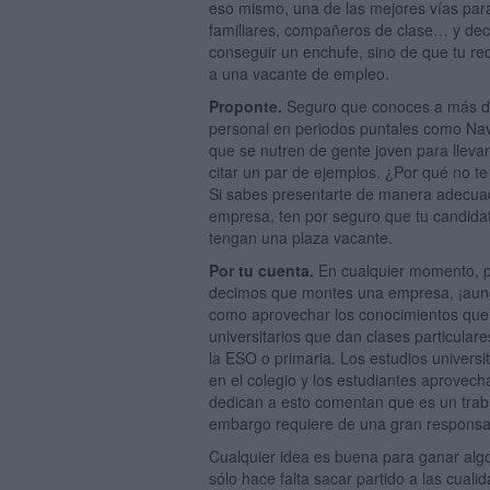
eso mismo, una de las mejores vías par
familiares, compañeros de clase… y dec
conseguir un enchufe, sino de que tu re
a una vacante de empleo.
Proponte.
Seguro que conoces a más d
personal en periodos puntales como N
que se nutren de gente joven para lleva
citar un par de ejemplos. ¿Por qué no t
Si sabes presentarte de manera adecuad
empresa, ten por seguro que tu candida
tengan una plaza vacante.
Por tu cuenta.
En cualquier momento, pu
decimos que montes una empresa, ¡aunq
como aprovechar los conocimientos que 
universitarios que dan clases particular
la ESO o primaria. Los estudios universi
en el colegio y los estudiantes aprovech
dedican a esto comentan que es un traba
embargo requiere de una gran responsab
Cualquier idea es buena para ganar algo
sólo hace falta sacar partido a las cual