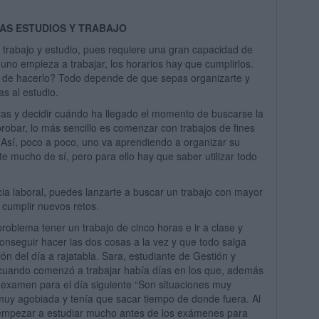
AS ESTUDIOS Y TRABAJO
trabajo y estudio, pues requiere una gran capacidad de
uno empieza a trabajar, los horarios hay que cumplirlos.
z de hacerlo? Todo depende de que sepas organizarte y
s al estudio.
s y decidir cuándo ha llegado el momento de buscarse la
probar, lo más sencillo es comenzar con trabajos de fines
Así, poco a poco, uno va aprendiendo a organizar su
e mucho de sí, pero para ello hay que saber utilizar todo
a laboral, puedes lanzarte a buscar un trabajo con mayor
 cumplir nuevos retos.
roblema tener un trabajo de cinco horas e ir a clase y
conseguir hacer las dos cosas a la vez y que todo salga
ón del día a rajatabla. Sara, estudiante de Gestión y
 cuando comenzó a trabajar había días en los que, además
n examen para el día siguiente “Son situaciones muy
uy agobiada y tenía que sacar tiempo de donde fuera. Al
s empezar a estudiar mucho antes de los exámenes para