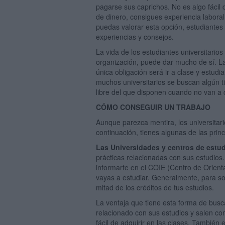
pagarse sus caprichos. No es algo fácil
de dinero, consigues experiencia laboral
puedas valorar esta opción, estudiante
experiencias y consejos.
La vida de los estudiantes universitario
organización, puede dar mucho de sí. L
única obligación será ir a clase y estud
muchos universitarios se buscan algún t
libre del que disponen cuando no van a 
CÓMO CONSEGUIR UN TRABAJO
Aunque parezca mentira, los universitari
continuación, tienes algunas de las princ
Las Universidades y centros de estu
prácticas relacionadas con sus estudios
informarte en el COIE (Centro de Orient
vayas a estudiar. Generalmente, para sol
mitad de los créditos de tus estudios.
La ventaja que tiene esta forma de bus
relacionado con sus estudios y salen c
fácil de adquirir en las clases. También