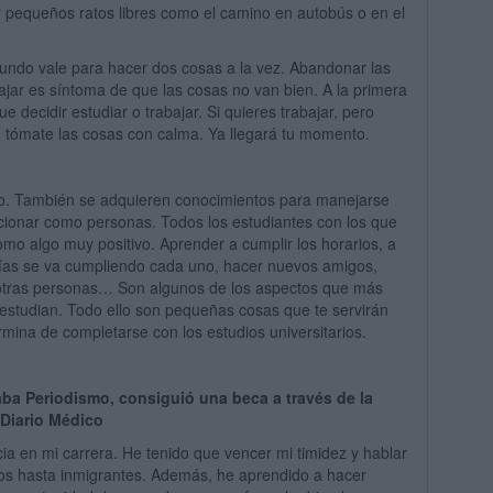
 pequeños ratos libres como el camino en autobús o en el
undo vale para hacer dos cosas a la vez. Abandonar las
ajar es síntoma de que las cosas no van bien. A la primera
e decidir estudiar o trabajar. Si quieres trabajar, pero
o, tómate las cosas con calma. Ya llegará tu momento.
ero. También se adquieren conocimientos para manejarse
cionar como personas. Todos los estudiantes con los que
mo algo muy positivo. Aprender a cumplir los horarios, a
días se va cumpliendo cada uno, hacer nuevos amigos,
 otras personas… Son algunos de los aspectos que más
 estudian. Todo ello son pequeñas cosas que te servirán
mina de completarse con los estudios universitarios.
iaba Periodismo, consiguió una beca a través de la
 Diario Médico
a en mi carrera. He tenido que vencer mi timidez y hablar
os hasta inmigrantes. Además, he aprendido a hacer