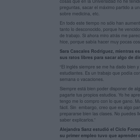
cosas que en la Universidad no he tenid
preguntas, sacar el máximo partido a una
sobre medicina, etc.
En todo este tiempo no sólo han aumen
tanto lo desconocido, porque he vencid
de trabajo. Si ahora miro atrás me pare
hice, porque sabía hacer muy pocas cos
Sara Cascales Rodríguez, mientras e
sus ratos libres para sacar algo de d
“El inglés siempre se me ha dado bien y
estudiantes. Es un trabajo que podía com
semana o vacaciones.
Siempre está bien poder disponer de alg
pagarte tus propios estudios. Yo he apr
tengo me lo compro con lo que gano. Mu
fácil. Sin embargo, creo que es algo p
prepararse bien las clases. No puedes ll
saber explicarlos.”
Alejandra Sanz estudió el Ciclo Form
su primer empleo tuvo que aprender 