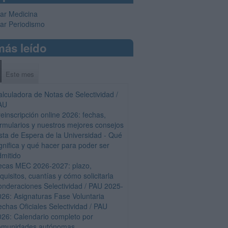
iar Medicina
iar Periodismo
más leído
Este mes
alculadora de Notas de Selectividad /
AU
einscripción online 2026: fechas,
ormularios y nuestros mejores consejos
ista de Espera de la Universidad - Qué
gnifica y qué hacer para poder ser
dmitido
ecas MEC 2026-2027: plazo,
quisitos, cuantías y cómo solicitarla
onderaciones Selectividad / PAU 2025-
026: Asignaturas Fase Voluntaria
echas Oficiales Selectividad / PAU
026: Calendario completo por
omunidades autónomas