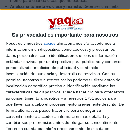
mente para cuando creas que no puedes.
Analiza si tu meta es clara y realista.
Debe ser una meta
que con esfuerzo y perseverancia puedas conseguir. Si está
muy lejos de tu alcance o es demasiado fácil, te desmotivará.
Trabaja por pequeños objetivos
. Si divides la meta en
pequeños trayectos o etapas, te resultará más fácil y te
Su privacidad es importante para nosotros
animará ir viendo tus logros diarios.
Comienza el día con una gran sonrisa.
Algo tan sencillo
Nosotros y nuestros
socios
almacenamos y/o accedemos a
como reír, te ayudará a sentirte mejor. La risa libera
información en un dispositivo, como cookies, y procesamos
endorfinas que actúan como analgésicos y da energía.
datos personales, como identificadores únicos e información
Piensa: ¡hoy va a ser un gran día!
Comienza la mañana con
estándar enviada por un dispositivo para publicidad y contenido
una mentalidad ganadora y piensa: “hoy voy a conseguir lo
personalizado, medición de publicidad y contenido,
que me proponga”. La certeza y la esperanza de que
investigación de audiencia y desarrollo de servicios.
Con su
podemos conseguir lo que deseamos nos acerca al triunfo.
permiso, nosotros y nuestros socios podemos utilizar datos de
Como Churchill decía: “Un optimista ve una oportunidad en
localización geográfica precisa e identificación mediante las
toda calamidad y un pesimista ve una calamidad en cada
características de dispositivos. Puede hacer clic para otorgarnos
oportunidad”.
su consentimiento a nosotros y a nuestros 1731 socios para
Artículos recomendados
que llevemos a cabo el procesamiento previamente descrito. De
forma alternativa, puede hacer clic para denegar su
consentimiento o acceder a información más detallada y
cambiar sus preferencias antes de otorgar su consentimiento.
Tenga en cuenta que algún procesamiento de sus datos