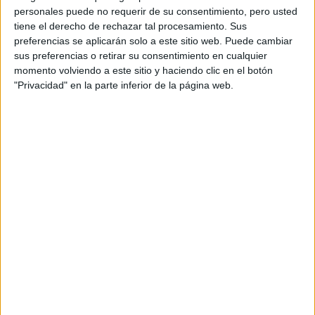
personales puede no requerir de su consentimiento, pero usted
tiene el derecho de rechazar tal procesamiento. Sus
preferencias se aplicarán solo a este sitio web. Puede cambiar
sus preferencias o retirar su consentimiento en cualquier
momento volviendo a este sitio y haciendo clic en el botón
"Privacidad" en la parte inferior de la página web.
Lista de Espera de la Universidad - Qué
significa y qué hacer para poder ser admitido
Preinscripción online 2026: fechas, formularios
y nuestros mejores consejos