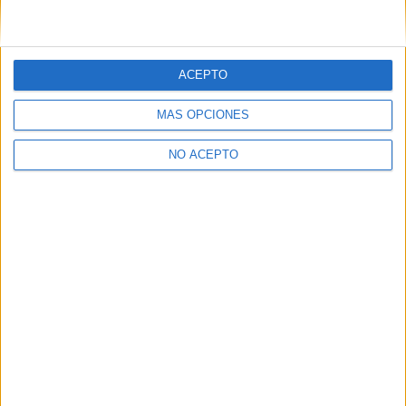
ACEPTO
MÁS OPCIONES
No te quedes fuera...
NO ACEPTO
¡Únete a 75.000+ estudiantes como tú!
Recibe nuestros
reportajes, guías y más, directamente en su buzón y
consigue
GRATIS nuestra Guía de Universidades
(36 páginas).