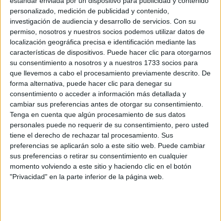
estándar enviada por un dispositivo para publicidad y contenido
personalizado, medición de publicidad y contenido,
Lista de Espera de la Universidad - Qué
investigación de audiencia y desarrollo de servicios.
Con su
significa y qué hacer para poder ser admitido
permiso, nosotros y nuestros socios podemos utilizar datos de
localización geográfica precisa e identificación mediante las
características de dispositivos. Puede hacer clic para otorgarnos
su consentimiento a nosotros y a nuestros 1733 socios para
que llevemos a cabo el procesamiento previamente descrito. De
forma alternativa, puede hacer clic para denegar su
consentimiento o acceder a información más detallada y
cambiar sus preferencias antes de otorgar su consentimiento.
Tenga en cuenta que algún procesamiento de sus datos
personales puede no requerir de su consentimiento, pero usted
tiene el derecho de rechazar tal procesamiento. Sus
Preinscripción online 2026: fechas, formularios
preferencias se aplicarán solo a este sitio web. Puede cambiar
y nuestros mejores consejos
sus preferencias o retirar su consentimiento en cualquier
momento volviendo a este sitio y haciendo clic en el botón
"Privacidad" en la parte inferior de la página web.