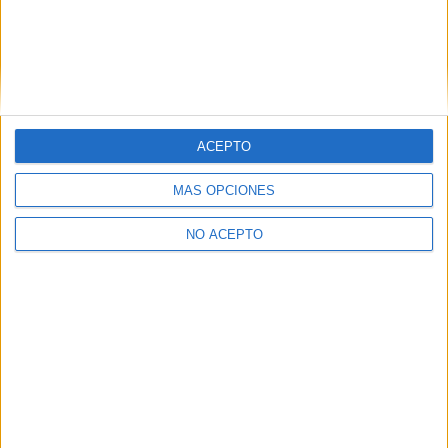
Robea
15th jul 2022
Acceso a grados
ACEPTO
Hola a tod@s:
MÁS OPCIONES
Estoy en lista de espera del grado que me gusta (Biotecnología) y
he sido admitido en Ingeniería Química. A partir de ahí los demás
NO ACEPTO
grados no sé si estoy admitido. Si quisiera optar a Química,
tendría que renunciar a Ingeniería Química y no matricularme?
Gracias