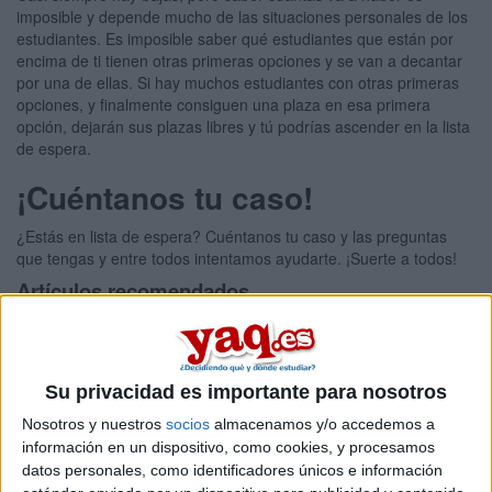
imposible y depende mucho de las situaciones personales de los
estudiantes. Es imposible saber qué estudiantes que están por
encima de ti tienen otras primeras opciones y se van a decantar
por una de ellas. Si hay muchos estudiantes con otras primeras
opciones, y finalmente consiguen una plaza en esa primera
opción, dejarán sus plazas libres y tú podrías ascender en la lista
de espera.
¡Cuéntanos tu caso!
¿Estás en lista de espera? Cuéntanos tu caso y las preguntas
que tengas y entre todos intentamos ayudarte. ¡Suerte a todos!
Artículos recomendados
Su privacidad es importante para nosotros
Nosotros y nuestros
socios
almacenamos y/o accedemos a
información en un dispositivo, como cookies, y procesamos
datos personales, como identificadores únicos e información