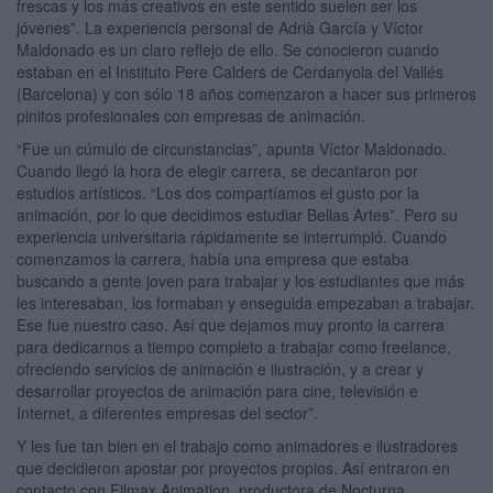
frescas y los más creativos en este sentido suelen ser los
jóvenes”. La experiencia personal de Adrià García y Víctor
Maldonado es un claro reflejo de ello. Se conocieron cuando
estaban en el Instituto Pere Calders de Cerdanyola del Vallés
(Barcelona) y con sólo 18 años comenzaron a hacer sus primeros
pinitos profesionales con empresas de animación.
“Fue un cúmulo de circunstancias”, apunta Víctor Maldonado.
Cuando llegó la hora de elegir carrera, se decantaron por
estudios artísticos. “Los dos compartíamos el gusto por la
animación, por lo que decidimos estudiar Bellas Artes”. Pero su
experiencia universitaria rápidamente se interrumpió. Cuando
comenzamos la carrera, había una empresa que estaba
buscando a gente joven para trabajar y los estudiantes que más
les interesaban, los formaban y enseguida empezaban a trabajar.
Ese fue nuestro caso. Así que dejamos muy pronto la carrera
para dedicarnos a tiempo completo a trabajar como freelance,
ofreciendo servicios de animación e ilustración, y a crear y
desarrollar proyectos de animación para cine, televisión e
Internet, a diferentes empresas del sector”.
Y les fue tan bien en el trabajo como animadores e ilustradores
que decidieron apostar por proyectos propios. Así entraron en
contacto con Filmax Animation, productora de Nocturna.