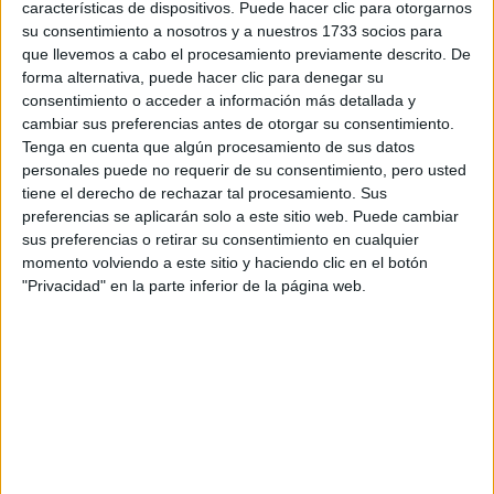
características de dispositivos. Puede hacer clic para otorgarnos
En el desarrollo de “Nocturna” han trabajado más de 200 artistas,
su consentimiento a nosotros y a nuestros 1733 socios para
bajo la dirección de Victor y Adrià. De este extenso equipo de
que llevemos a cabo el procesamiento previamente descrito. De
profesionales, el gran grueso son:
forma alternativa, puede hacer clic para denegar su
Ø
Animadores.
Son quienes se encargan de reflejar el
movimiento, la actuación y estado de ánimo de los personajes.
consentimiento o acceder a información más detallada y
Son como los actores en una película de animación.
cambiar sus preferencias antes de otorgar su consentimiento.
Ø
Fondistas.
Se ocupan de dibujar los fondos, es decir, los
Tenga en cuenta que algún procesamiento de sus datos
escenarios en los que se mueven los personajes.
personales puede no requerir de su consentimiento, pero usted
Ø
Asistentes de animación.
Son los que pasan a limpio los
tiene el derecho de rechazar tal procesamiento. Sus
dibujos de los animadores, porque el dibujo del animador es muy
preferencias se aplicarán solo a este sitio web. Puede cambiar
gestual y el trazo es más basto. Por eso, es necesario otro
sus preferencias o retirar su consentimiento en cualquier
equipo de profesionales que se ocupa de realizar el trazo final de
momento volviendo a este sitio y haciendo clic en el botón
los dibujos que luego ven en pantalla.
"Privacidad" en la parte inferior de la página web.
Tradicionalmente, el animador siempre ha sido la gran figura en
una película de animación, “son como los divos”, nos explica
Adrià García. El trabajo del asistente de animación es más de
oficio, “supone muchas más horas de trabajo y en ese sentido es
más ingrato”. En cuanto al nivel salarial, suele estar bastante
equiparado y se paga por producción. El problema de España es
que no hay demasiada industria. Al final como le ocurre a los
actores, nos comenta Adrià, “que un animador o asistente de
animación gane más o menos depende mucho de cada