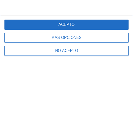
Lista de Espera de la Universidad - Qué
significa y qué hacer para poder ser admitido
ACEPTO
MÁS OPCIONES
NO ACEPTO
Preinscripción online 2026: fechas, formularios
y nuestros mejores consejos