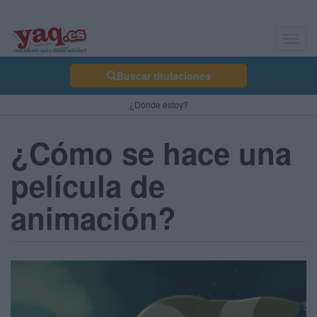
Toggl
navig
Buscar titulaciones
¿Dónde estoy?
¿Cómo se hace una
película de
animación?