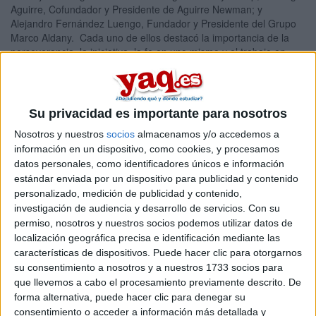
Aguirre, Cofundador y Presidente de Aguirre Newman; y
Alejandro Fernández Luengo, Fundador y Presidente del Grupo
Marco Aldany. Cada uno de ellos destacó la importancia de la
perseverancia, la iniciativa, la fe en uno mismo y el trabajo en
equipo para superar los obstáculos. A este evento, organizado
con el patrocinio de Ernst & Young y la colaboración de la
Fundación Canal, asistieron más de 300 estudiantes. Si a ti
también te habría gustado asistir, estás de suerte, porque te
Su privacidad es importante para nosotros
vamos a contar sus mejores consejos.
Nosotros y nuestros
socios
almacenamos y/o accedemos a
Sin miedo
información en un dispositivo, como cookies, y procesamos
Marta Williams, que ha formado parte del lanzamiento de
datos personales, como identificadores únicos e información
diversos proyectos empresariales, destacó la importancia de
estándar enviada por un dispositivo para publicidad y contenido
creer en uno mismo y no tener miedo al fracaso. “Yo he creado
personalizado, medición de publicidad y contenido,
muchas empresas antes de conseguir una que funcione. Si no te
investigación de audiencia y desarrollo de servicios.
Con su
matas, no pasa nada”, destacó. También avisó que hay que
permiso, nosotros y nuestros socios podemos utilizar datos de
estar preparado para que la gente te diga que tú idea no va a
localización geográfica precisa e identificación mediante las
funcionar y aún así seguir adelante. “Si no tienes fe en ti mismo,
características de dispositivos. Puede hacer clic para otorgarnos
puedes dejar escapar muy buenas ideas”. Contó que cuando
su consentimiento a nosotros y a nuestros 1733 socios para
llegó a España por primera vez y vio que no existían las bolsas
que llevemos a cabo el procesamiento previamente descrito. De
de basura, pensó: “aquí hay negocio”, pero dejó escapar la
oportunidad, porque todo el mundo le insistía que en España eso
forma alternativa, puede hacer clic para denegar su
no iba a funcionar. “Es importante creer en ti y seguir adelante
consentimiento o acceder a información más detallada y