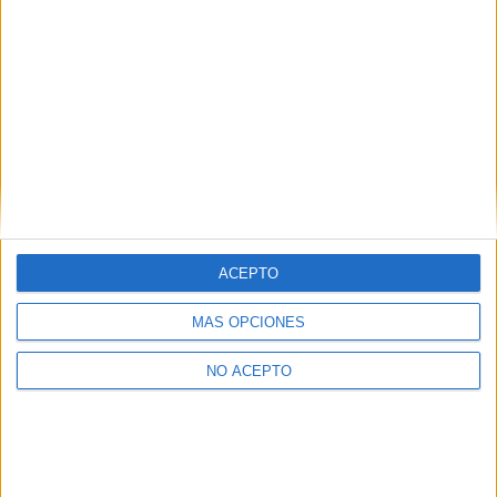
Convocatoria extraordinaria de
Selectividad/PAU 2026: qué es y cómo afecta a
tus opciones
>> más reportajes
No te quedes fuera...
¡Únete a 75.000+ estudiantes como tú!
Recibe nuestros
ACEPTO
reportajes, guías y más, directamente en su buzón y
consigue GRATIS nuestra Guía de Universidades
(36
MÁS OPCIONES
páginas).
NO ACEPTO