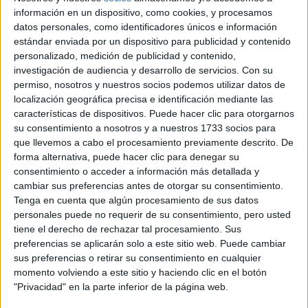
profesores firmar a diario. Este Servicio además recoge un
información en un dispositivo, como cookies, y procesamos
informe mensual de decanos y directores de departamentos e
datos personales, como identificadores únicos e información
incluye la visita de un inspector docente por cada cuatrimestre.
estándar enviada por un dispositivo para publicidad y contenido
También en Sevilla, la Universidad Pablo de Olavide realiza un
personalizado, medición de publicidad y contenido,
control anual de su plantilla docente mediante la intervención de
investigación de audiencia y desarrollo de servicios.
Con su
una consultora externa. Ésta se encarga de repartir a los
permiso, nosotros y nuestros socios podemos utilizar datos de
alumnos unas plantillas de preguntas relacionadas con la
localización geográfica precisa e identificación mediante las
actividad docente del centro y los resultados se hacen públicos
características de dispositivos. Puede hacer clic para otorgarnos
por un mecanismo propio del centro. En este caso no sólo se
su consentimiento a nosotros y a nuestros 1733 socios para
examina la asistencia del profesor, sino también la calidad de sus
que llevemos a cabo el procesamiento previamente descrito. De
métodos lectivos.
forma alternativa, puede hacer clic para denegar su
En Barcelona, la Universidad Pompeu Fabra lleva realizando
consentimiento o acceder a información más detallada y
desde su inauguración una evaluación trimestral de sus
cambiar sus preferencias antes de otorgar su consentimiento.
profesores. Aquí son también los estudiantes los encargados de
Tenga en cuenta que algún procesamiento de sus datos
reflejar su parecer con respecto a la actividad docente del centro,
personales puede no requerir de su consentimiento, pero usted
evaluándola del 1 al 10 según su grado de satisfacción. Para que
tiene el derecho de rechazar tal procesamiento. Sus
los alumnos se sientan libres de responder lo que piensan, las
preferencias se aplicarán solo a este sitio web. Puede cambiar
valoraciones son anónimas y se realizan mediante intranet.
sus preferencias o retirar su consentimiento en cualquier
El proyecto de la Complutense, donde son los infractores quienes
momento volviendo a este sitio y haciendo clic en el botón
gozan del anonimato, queda aún muy lejos de los sistemas
"Privacidad" en la parte inferior de la página web.
establecidos por algunas universidades privadas. Los alumnos