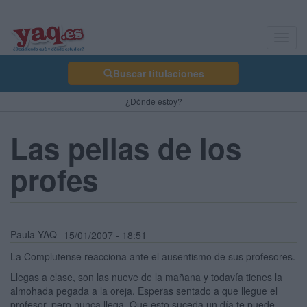
Toggl
navig
Buscar titulaciones
¿Dónde estoy?
Las pellas de los
profes
Paula YAQ
15/01/2007 - 18:51
La Complutense reacciona ante el ausentismo de sus profesores.
Llegas a clase, son las nueve de la mañana y todavía tienes la
almohada pegada a la oreja. Esperas sentado a que llegue el
profesor, pero nunca llega. Que esto suceda un día te puede