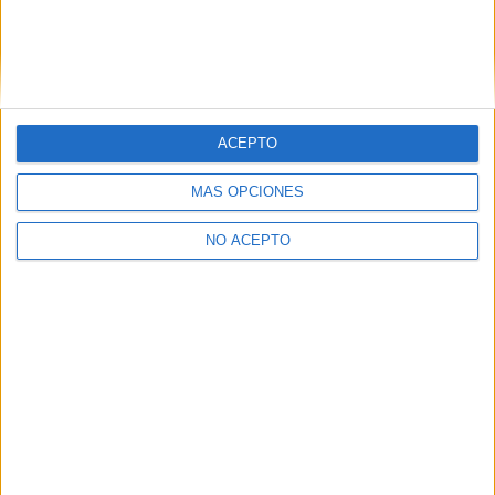
SÍ, QUIERO APUNTARME
ACEPTO
MÁS OPCIONES
NO ACEPTO
Estudios nombrados en este post
Estudiar Estadística
Universidades nombradas en este post
Estudiar Universidad Complutense de Madrid
Lo más leído