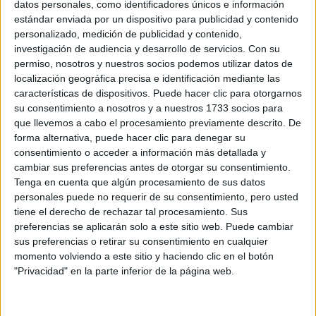
datos personales, como identificadores únicos e información
Preinscripción online 2026: fechas, formularios
estándar enviada por un dispositivo para publicidad y contenido
y nuestros mejores consejos
personalizado, medición de publicidad y contenido,
investigación de audiencia y desarrollo de servicios.
Con su
permiso, nosotros y nuestros socios podemos utilizar datos de
localización geográfica precisa e identificación mediante las
características de dispositivos. Puede hacer clic para otorgarnos
su consentimiento a nosotros y a nuestros 1733 socios para
que llevemos a cabo el procesamiento previamente descrito. De
forma alternativa, puede hacer clic para denegar su
consentimiento o acceder a información más detallada y
cambiar sus preferencias antes de otorgar su consentimiento.
Tenga en cuenta que algún procesamiento de sus datos
Convocatoria extraordinaria de
personales puede no requerir de su consentimiento, pero usted
Selectividad/PAU 2026: qué es y cómo afecta a
tiene el derecho de rechazar tal procesamiento. Sus
tus opciones
preferencias se aplicarán solo a este sitio web. Puede cambiar
>> más reportajes
sus preferencias o retirar su consentimiento en cualquier
momento volviendo a este sitio y haciendo clic en el botón
"Privacidad" en la parte inferior de la página web.
No te quedes fuera...
¡Únete a 75.000+ estudiantes como tú!
Recibe nuestros