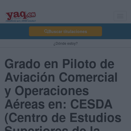
Toggl
navig
Buscar titulaciones
¿Dónde estoy?
Grado en Piloto de
Aviación Comercial
y Operaciones
Aéreas en: CESDA
(Centro de Estudios
Superiores de la