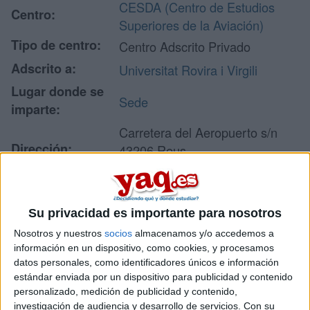
CESDA (Centro de Estudios
Centro:
Superiores de la Aviación)
Tipo de centro:
Centro Adscrito Privado
Adscrito a:
Universitat Rovira i Virgili
Lugar donde se
Sede
imparte:
Carretera del Aeropuerto s/n
Dirección:
43206 Reus
Tarragona
Su privacidad es importante para nosotros
Recibir más
Nosotros y nuestros
socios
almacenamos y/o accedemos a
información
información en un dispositivo, como cookies, y procesamos
datos personales, como identificadores únicos e información
estándar enviada por un dispositivo para publicidad y contenido
Rellena este formulario con tus datos y un texto con las
personalizado, medición de publicidad y contenido,
preguntas que quieres hacer. Al pulsar el botón de enviar,
investigación de audiencia y desarrollo de servicios.
Con su