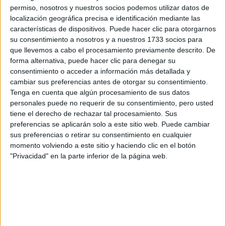
los datos y la pregunta que has introducido se enviarán
permiso, nosotros y nuestros socios podemos utilizar datos de
por correo electrónico al centro educativo para que te
localización geográfica precisa e identificación mediante las
respondan ellos directamente.
características de dispositivos. Puede hacer clic para otorgarnos
Tu nombre:
*
su consentimiento a nosotros y a nuestros 1733 socios para
que llevemos a cabo el procesamiento previamente descrito. De
forma alternativa, puede hacer clic para denegar su
Tus apellidos:
*
consentimiento o acceder a información más detallada y
cambiar sus preferencias antes de otorgar su consentimiento.
Tu email:
*
Tenga en cuenta que algún procesamiento de sus datos
personales puede no requerir de su consentimiento, pero usted
tiene el derecho de rechazar tal procesamiento. Sus
¿Qué quieres preguntar?
*
preferencias se aplicarán solo a este sitio web. Puede cambiar
sus preferencias o retirar su consentimiento en cualquier
momento volviendo a este sitio y haciendo clic en el botón
"Privacidad" en la parte inferior de la página web.
Escribe aquí las dudas o preguntas que te gustaría que te
respondieran: plazos de preinscripción, precios, plazas
disponibles…: