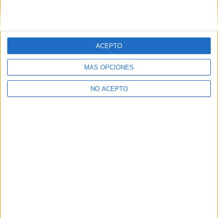
Gente que quiere estudiar Relaciones
Internacionales
ACEPTO
A 74 miembros les interesa esta carrera
Ver todos
MÁS OPCIONES
NO ACEPTO
Relaciones Internacionales en los foros
Estudiar Relaciones Internacionales en la UCJC