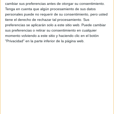
cambiar sus preferencias antes de otorgar su consentimiento.
Universidad Carlos III de Madrid
Tenga en cuenta que algún procesamiento de sus datos
Doble Grado en Estudios Internacionales + Ciencias Políticas
personales puede no requerir de su consentimiento, pero usted
Universidad Rey Juan Carlos
tiene el derecho de rechazar tal procesamiento. Sus
Doble Grado en Relaciones Internacionales (inglés) + Protocolo, 
preferencias se aplicarán solo a este sitio web. Puede cambiar
sus preferencias o retirar su consentimiento en cualquier
Universidad Rey Juan Carlos
Doble Grado en Derecho + Relaciones Internacionales
momento volviendo a este sitio y haciendo clic en el botón
"Privacidad" en la parte inferior de la página web.
Universidad Complutense de Madrid
Doble Grado en Economía + Relaciones Internacionales
Universidad Rey Juan Carlos
Doble Grado en Relaciones Internacionales + Ciencia Política y Ges
Universidad Rey Juan Carlos
Doble Grado en Relaciones Internacionales + Periodismo
Universidad de Alicante
Doble Grado en Derecho + Relaciones Internacionales (DERRI)
Universidad Pablo de Olavide
Doble Grado en Geografía e Historia + Relaciones Internacionales
Universidad Pablo de Olavide