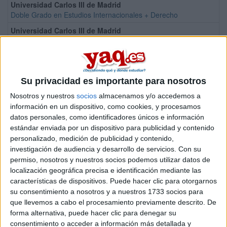
Universidad Carlos III de Madrid
Doble Grado en Estudios Internacionales + Derecho
Universidad Carlos III de Madrid
Doble Grado en Estudios Internacionales + Administración de Emp
Universidad Rey Juan Carlos
Doble Grado en Derecho + Relaciones Internacionales
Su privacidad es importante para nosotros
Universidad Autónoma de Madrid
Doble Grado en Historia + Estudios Internacionales
Nosotros y nuestros
socios
almacenamos y/o accedemos a
información en un dispositivo, como cookies, y procesamos
Universidad Carlos III de Madrid
Doble Grado en Estudios Internacionales + Economía
datos personales, como identificadores únicos e información
estándar enviada por un dispositivo para publicidad y contenido
Universidad Pablo de Olavide
personalizado, medición de publicidad y contenido,
Doble Grado en Relaciones Internacionales + Ciencias Políticas y d
investigación de audiencia y desarrollo de servicios.
Con su
Universidad Pablo de Olavide
permiso, nosotros y nuestros socios podemos utilizar datos de
Doble Grado en Traducción e Interpretación (Francés) + Relaciones
localización geográfica precisa e identificación mediante las
características de dispositivos. Puede hacer clic para otorgarnos
Universitat Autònoma de Barcelona
su consentimiento a nosotros y a nuestros 1733 socios para
Doble Grado en Derecho + Relaciones Internacionales
que llevemos a cabo el procesamiento previamente descrito. De
Universidad Pablo de Olavide
forma alternativa, puede hacer clic para denegar su
Grado en Relaciones Internacionales
consentimiento o acceder a información más detallada y