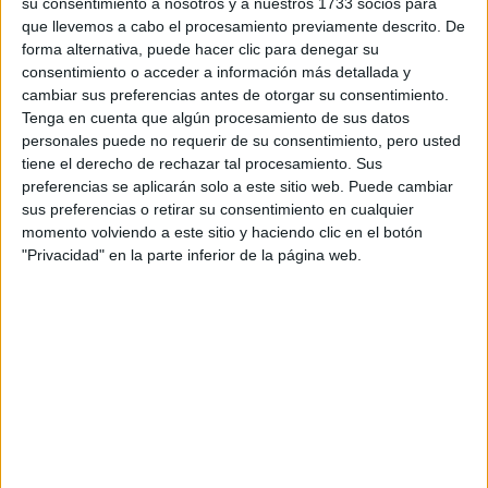
su consentimiento a nosotros y a nuestros 1733 socios para
que llevemos a cabo el procesamiento previamente descrito. De
forma alternativa, puede hacer clic para denegar su
consentimiento o acceder a información más detallada y
Universidad Pontificia Comillas
cambiar sus preferencias antes de otorgar su consentimiento.
Doble Grado en Administración y Dirección de Empresas (ADE) + Re
Tenga en cuenta que algún procesamiento de sus datos
personales puede no requerir de su consentimiento, pero usted
tiene el derecho de rechazar tal procesamiento. Sus
preferencias se aplicarán solo a este sitio web. Puede cambiar
sus preferencias o retirar su consentimiento en cualquier
Universidad Pontificia Comillas
momento volviendo a este sitio y haciendo clic en el botón
Doble Grado en Derecho + Relaciones Internacionales (E-5)
"Privacidad" en la parte inferior de la página web.
Universidad Rey Juan Carlos
Doble Grado en Relaciones Internacionales + Periodismo
Universidad Rey Juan Carlos
Grado en Relaciones Internacionales
Universidad Francisco de Vitoria
Doble Grado en Derecho + Relaciones Internacionales
Universidad Rey Juan Carlos
Doble Grado en Derecho + Relaciones Internacionales