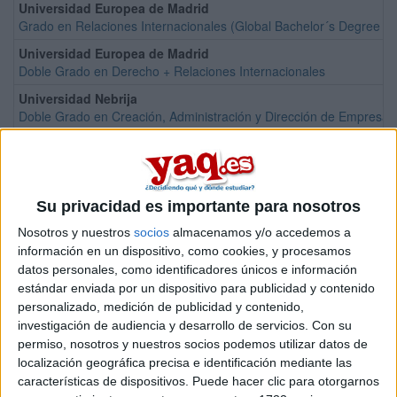
Universidad Europea de Madrid
Grado en Relaciones Internacionales (Global Bachelor´s Degree in I
Universidad Europea de Madrid
Doble Grado en Derecho + Relaciones Internacionales
Universidad Nebrija
Doble Grado en Creación, Administración y Dirección de Empresas 
Universidad Alfonso X el Sabio
Grado en Relaciones Internacionales
Su privacidad es importante para nosotros
Nosotros y nuestros
socios
almacenamos y/o accedemos a
información en un dispositivo, como cookies, y procesamos
datos personales, como identificadores únicos e información
Universidad Alfonso X el Sabio
Doble Grado en Derecho + Relaciones Internacionales
estándar enviada por un dispositivo para publicidad y contenido
personalizado, medición de publicidad y contenido,
Universidad Rey Juan Carlos
investigación de audiencia y desarrollo de servicios.
Con su
Grado en Relaciones Internacionales
permiso, nosotros y nuestros socios podemos utilizar datos de
Universidad Europea de Madrid
localización geográfica precisa e identificación mediante las
Doble Grado en Periodismo + Relaciones Internacionales
características de dispositivos. Puede hacer clic para otorgarnos