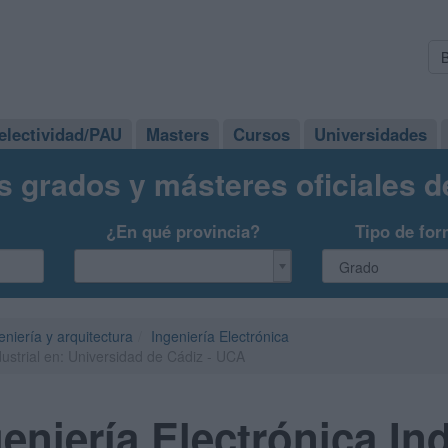
electividad/PAU
Masters
Cursos
Universidades
s grados y másteres oficiales 
¿En qué provincia?
Tipo de for
eniería y arquitectura
Ingeniería Electrónica
dustrial en: Universidad de Cádiz - UCA
eniería Electrónica Ind