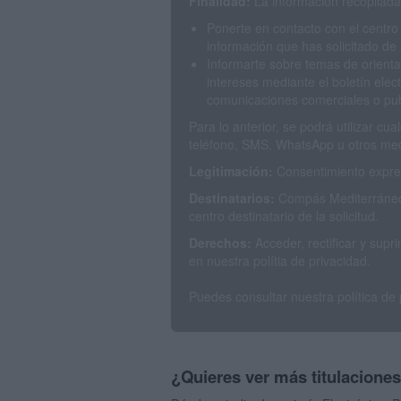
Finalidad:
La información recopilada 
Ponerte en contacto con el centro
información que has solicitado de 
Informarte sobre temas de orienta
intereses mediante el boletín elec
comunicaciones comerciales o publ
Para lo anterior, se podrá utilizar c
teléfono, SMS, WhatsApp u otros med
Legitimación:
Consentimiento expres
Destinatarios:
Compás Mediterráneo 
centro destinatario de la solicitud.
Derechos:
Acceder, rectificar y sup
en nuestra polítia de privacidad.
Puedes consultar nuestra política de
¿Quieres ver más titulacione