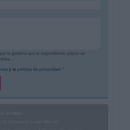
que te gustaría que te respondieran: plazos de
onibles…:
ones
y la
política de privacidad
:
*
ón de datos
SL (Editora de la web YAQ.es)