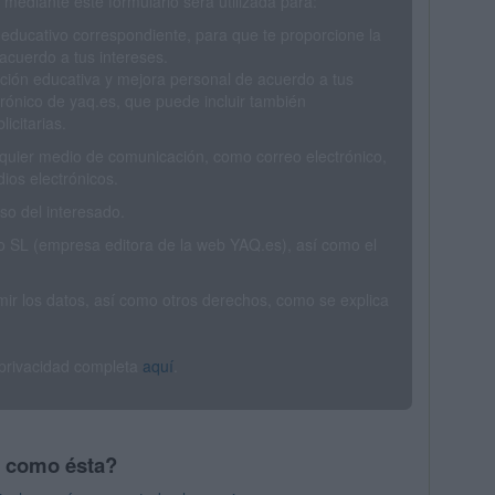
mediante este formulario será utilizada para:
 educativo correspondiente, para que te proporcione la
acuerdo a tus intereses.
ción educativa y mejora personal de acuerdo a tus
trónico de yaq.es, que puede incluir también
icitarias.
ualquier medio de comunicación, como correo electrónico,
ios electrónicos.
o del interesado.
SL (empresa editora de la web YAQ.es), así como el
rimir los datos, así como otros derechos, como se explica
 privacidad completa
aquí
.
s como ésta?