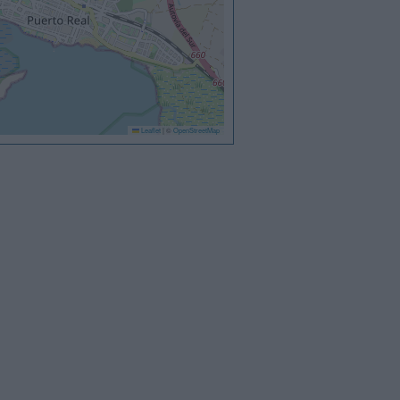
Leaflet
|
©
OpenStreetMap