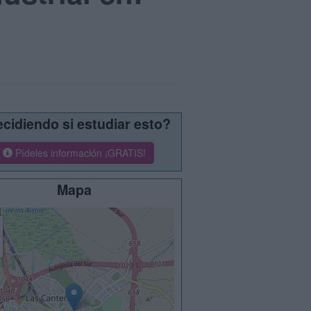
cidiendo si estudiar esto?
Pídeles información ¡GRATIS!
Mapa