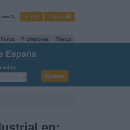
Buscar
Entrar
Regístrate
Foros
Profesiones
Tienda
de España
mación:
ustrial en: