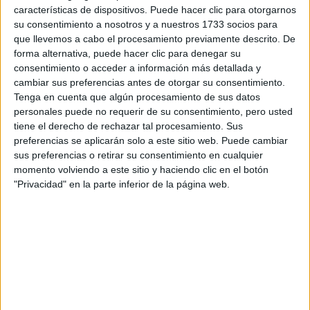
características de dispositivos. Puede hacer clic para otorgarnos
Tu email:
*
su consentimiento a nosotros y a nuestros 1733 socios para
que llevemos a cabo el procesamiento previamente descrito. De
forma alternativa, puede hacer clic para denegar su
¿Qué quieres preguntar?
*
consentimiento o acceder a información más detallada y
cambiar sus preferencias antes de otorgar su consentimiento.
Tenga en cuenta que algún procesamiento de sus datos
personales puede no requerir de su consentimiento, pero usted
tiene el derecho de rechazar tal procesamiento. Sus
preferencias se aplicarán solo a este sitio web. Puede cambiar
sus preferencias o retirar su consentimiento en cualquier
Escribe aquí las dudas o preguntas que te gustaría que te
momento volviendo a este sitio y haciendo clic en el botón
respondieran: plazos de preinscripción, precios, plazas
disponibles…:
"Privacidad" en la parte inferior de la página web.
Acepto los
términos y condiciones
y la
política de
privacidad
:
*