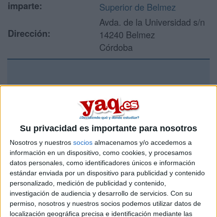
imparte:
Superior de Belmez
Avda. de la Universidad s/n
Dirección:
14240 Belmez
Córdoba
Recibir más
información
Rellena este formulario con tus datos y un texto con las
Su privacidad es importante para nosotros
preguntas que quieres hacer. Al pulsar el botón de enviar,
Nosotros y nuestros
socios
almacenamos y/o accedemos a
los datos y la pregunta que has introducido se enviarán
información en un dispositivo, como cookies, y procesamos
por correo electrónico al centro educativo para que te
datos personales, como identificadores únicos e información
respondan ellos directamente.
estándar enviada por un dispositivo para publicidad y contenido
Tu nombre:
*
personalizado, medición de publicidad y contenido,
investigación de audiencia y desarrollo de servicios.
Con su
permiso, nosotros y nuestros socios podemos utilizar datos de
Tus apellidos:
*
localización geográfica precisa e identificación mediante las