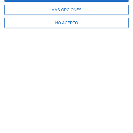
todas las opciones
MÁS OPCIONES
¿Necesitas alojamiento universitario en Madrid?
NO ACEPTO
>> Residencias de estudiantes y colegios mayores en Madrid
¿Decidiendo si estudiar esto?
Pídeles información ¡GRATIS!
Mapa
+
−