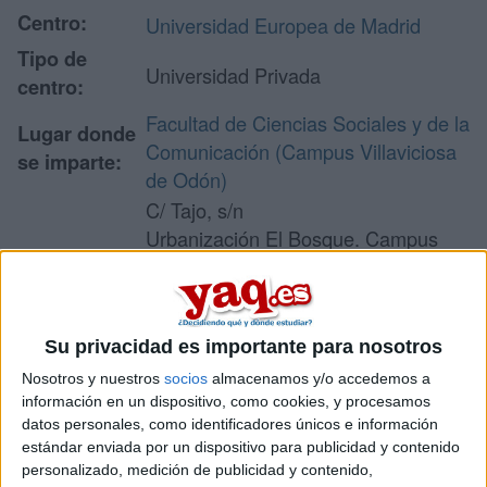
Centro:
Universidad Europea de Madrid
Tipo de
Universidad Privada
centro:
Facultad de Ciencias Sociales y de la
Lugar donde
Comunicación (Campus Villaviciosa
se imparte:
de Odón)
C/ Tajo, s/n
Urbanización El Bosque. Campus
Dirección:
Universitario
28670 Villaviciosa de Odón
Madrid
Su privacidad es importante para nosotros
Nosotros y nuestros
socios
almacenamos y/o accedemos a
información en un dispositivo, como cookies, y procesamos
Recibir más
datos personales, como identificadores únicos e información
información
estándar enviada por un dispositivo para publicidad y contenido
personalizado, medición de publicidad y contenido,