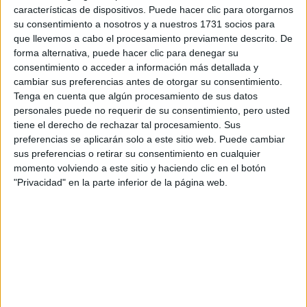
Tus apellidos:
*
características de dispositivos. Puede hacer clic para otorgarnos
su consentimiento a nosotros y a nuestros 1731 socios para
Tu email:
*
que llevemos a cabo el procesamiento previamente descrito. De
forma alternativa, puede hacer clic para denegar su
consentimiento o acceder a información más detallada y
¿Qué quieres preguntar?
*
cambiar sus preferencias antes de otorgar su consentimiento.
Tenga en cuenta que algún procesamiento de sus datos
personales puede no requerir de su consentimiento, pero usted
tiene el derecho de rechazar tal procesamiento. Sus
preferencias se aplicarán solo a este sitio web. Puede cambiar
sus preferencias o retirar su consentimiento en cualquier
momento volviendo a este sitio y haciendo clic en el botón
Escribe aquí las dudas o preguntas que te gustaría que te
"Privacidad" en la parte inferior de la página web.
respondieran: plazos de preinscripción, precios, plazas
disponibles…:
Acepto los
términos y condiciones
y la
política de
privacidad
:
*