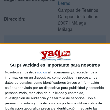
Letras
Campus de Teatinos
Campus de Teatinos
Dirección:
29071 Málaga
Málaga
Recibir más
información
Su privacidad es importante para nosotros
Rellena este formulario con tus datos y un texto con las
Nosotros y nuestros
socios
almacenamos y/o accedemos a
preguntas que quieres hacer. Al pulsar el botón de enviar,
información en un dispositivo, como cookies, y procesamos
los datos y la pregunta que has introducido se enviarán
datos personales, como identificadores únicos e información
por correo electrónico al centro educativo para que te
estándar enviada por un dispositivo para publicidad y contenido
respondan ellos directamente.
personalizado, medición de publicidad y contenido,
Tu nombre:
*
investigación de audiencia y desarrollo de servicios.
Con su
permiso, nosotros y nuestros socios podemos utilizar datos de
localización geográfica precisa e identificación mediante las