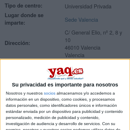
Tipo de centro:
Universidad Privada
Lugar donde se
Sede Valencia
imparte:
C/ General Elio, nº 2, 8 y
10
Dirección:
46010 Valencia
Valencia
Recibir más
Su privacidad es importante para nosotros
información
Nosotros y nuestros
socios
almacenamos y/o accedemos a
información en un dispositivo, como cookies, y procesamos
Rellena este formulario con tus datos y un texto con las
datos personales, como identificadores únicos e información
preguntas que quieres hacer. Al pulsar el botón de enviar,
estándar enviada por un dispositivo para publicidad y contenido
los datos y la pregunta que has introducido se enviarán
personalizado, medición de publicidad y contenido,
por correo electrónico al centro educativo para que te
investigación de audiencia y desarrollo de servicios.
Con su
respondan ellos directamente.
permiso, nosotros y nuestros socios podemos utilizar datos de