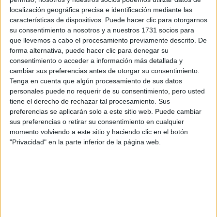
Tu nombre:
*
localización geográfica precisa e identificación mediante las
características de dispositivos. Puede hacer clic para otorgarnos
su consentimiento a nosotros y a nuestros 1731 socios para
Tus apellidos:
*
que llevemos a cabo el procesamiento previamente descrito. De
forma alternativa, puede hacer clic para denegar su
Tu email:
*
consentimiento o acceder a información más detallada y
cambiar sus preferencias antes de otorgar su consentimiento.
Tenga en cuenta que algún procesamiento de sus datos
¿Qué quieres preguntar?
*
personales puede no requerir de su consentimiento, pero usted
tiene el derecho de rechazar tal procesamiento. Sus
preferencias se aplicarán solo a este sitio web. Puede cambiar
sus preferencias o retirar su consentimiento en cualquier
momento volviendo a este sitio y haciendo clic en el botón
"Privacidad" en la parte inferior de la página web.
Escribe aquí las dudas o preguntas que te gustaría que te
respondieran: plazos de preinscripción, precios, plazas
disponibles…:
Acepto los
términos y condiciones
y la
política de
privacidad
:
*