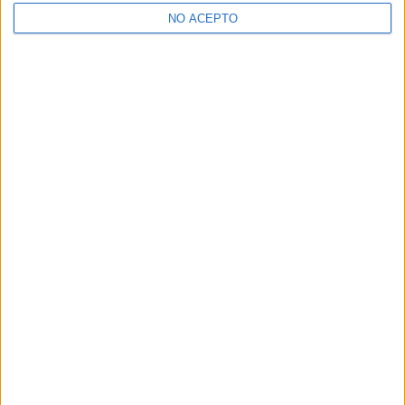
>> Residencias de estudiantes y colegios mayores en Valencia
NO ACEPTO
¿Decidiendo si estudiar esto?
Pídeles información ¡GRATIS!
Mapa
+
−