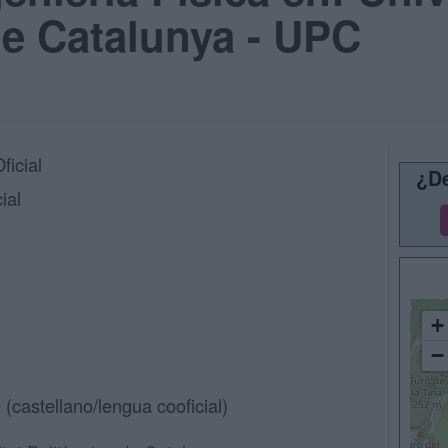
de Catalunya - UPC
ficial
¿De
ial
+
−
 (castellano/lengua cooficial)