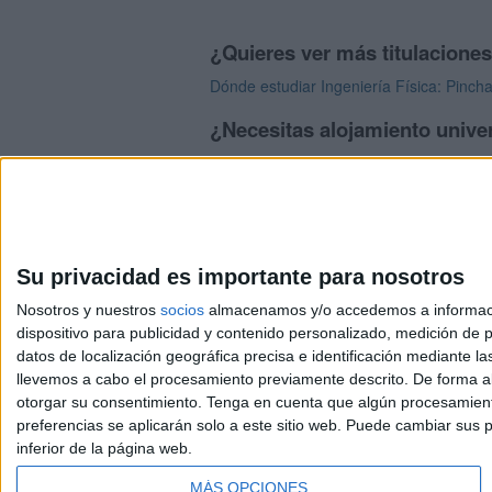
¿Quieres ver más titulacione
Dónde estudiar Ingeniería Física: Pincha
¿Necesitas alojamiento univer
>> Residencias de estudiantes y colegi
Su privacidad es importante para nosotros
Nosotros y nuestros
socios
almacenamos y/o accedemos a información
dispositivo para publicidad y contenido personalizado, medición de pu
Avis
datos de localización geográfica precisa e identificación mediante l
© 2003-2026
Compá
llevemos a cabo el procesamiento previamente descrito. De forma al
otorgar su consentimiento.
Tenga en cuenta que algún procesamiento
preferencias se aplicarán solo a este sitio web. Puede cambiar sus p
inferior de la página web.
MÁS OPCIONES