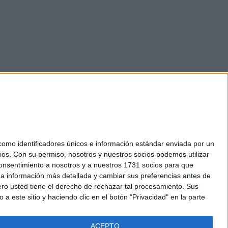
mo identificadores únicos e información estándar enviada por un
ios.
Con su permiso, nosotros y nuestros socios podemos utilizar
okies
 consentimiento a nosotros y a nuestros 1731 socios para que
el. +34 91 593 2767
 a información más detallada y cambiar sus preferencias antes de
o usted tiene el derecho de rechazar tal procesamiento. Sus
a este sitio y haciendo clic en el botón "Privacidad" en la parte
ACEPTO