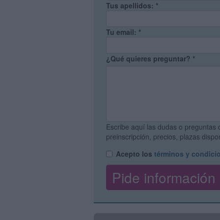
Tus apellidos:
*
Tu email:
*
¿Qué quieres preguntar?
*
Escribe aquí las dudas o preguntas 
preinscripción, precios, plazas disp
Acepto los
términos y condici