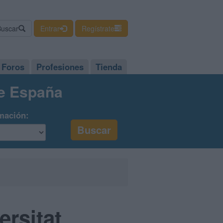
Buscar
Entrar
Regístrate
Foros
Profesiones
Tienda
de España
mación:
ersitat