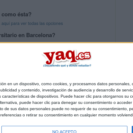
s como ésta?
 aquí para ver todas las opciones
sitario en Barcelona?
os mayores en Barcelona
 en un dispositivo, como cookies, y procesamos datos personales, co
Quiénes somos
|
Contactar
|
Anúnciate
blicidad y contenido, investigación de audiencia y desarrollo de servic
o legal
|
Politica de privacidad
|
Condiciones generales
|
Política de co
as características de dispositivos. Puede hacer clic para otorgarnos su
s Mediterráneo S.L.
- Diego de León 47 - 28006 Madrid [ESPAÑA] - T
ternativa, puede hacer clic para denegar su consentimiento o acceder
 de sus datos personales puede no requerir de su consentimiento, per
referencias o retirar su consentimiento en cualquier momento volviendo 
NO ACEPTO