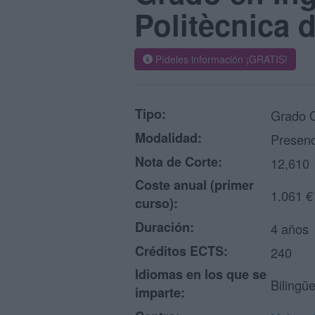
Politècnica 
Pídeles información ¡GRATIS!
Tipo:
Grado O
Modalidad:
Presenc
Nota de Corte:
12,610
Coste anual (primer
1.061 €
curso):
Duración:
4 años
Créditos ECTS:
240
Idiomas en los que se
Bilingüe
imparte: