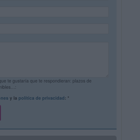
que te gustaría que te respondieran: plazos de
onibles…:
ones
y la
política de privacidad
:
*