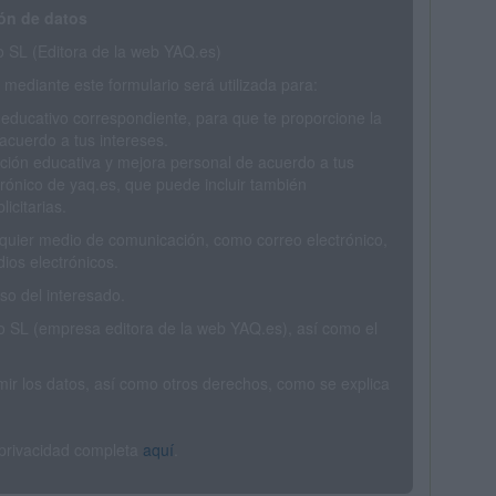
ón de datos
SL (Editora de la web YAQ.es)
mediante este formulario será utilizada para:
 educativo correspondiente, para que te proporcione la
acuerdo a tus intereses.
ción educativa y mejora personal de acuerdo a tus
trónico de yaq.es, que puede incluir también
icitarias.
ualquier medio de comunicación, como correo electrónico,
ios electrónicos.
o del interesado.
SL (empresa editora de la web YAQ.es), así como el
rimir los datos, así como otros derechos, como se explica
 privacidad completa
aquí
.