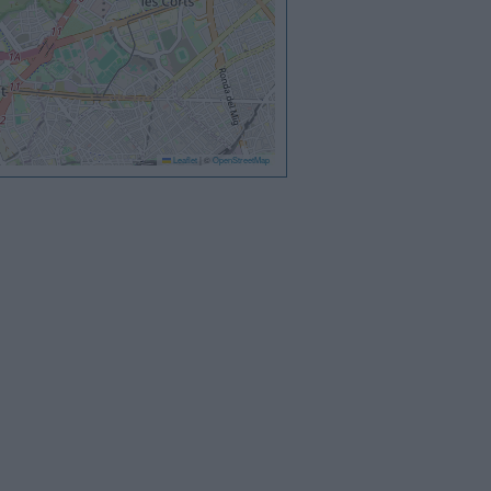
Leaflet
|
©
OpenStreetMap