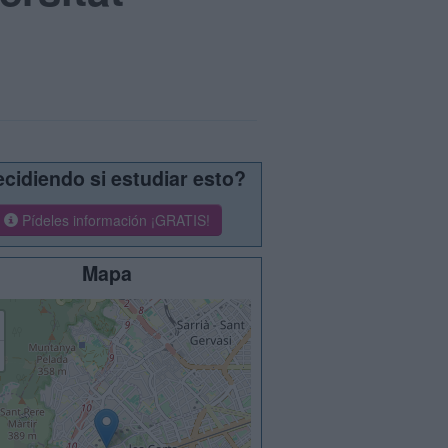
cidiendo si estudiar esto?
Pídeles información ¡GRATIS!
Mapa