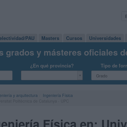
electividad/PAU
Masters
Cursos
Universidades
s grados y másteres oficiales 
¿En qué provincia?
Tipo de for
eniería y arquitectura
Ingeniería Física
ersitat Politècnica de Catalunya - UPC
niería Física en: Univ