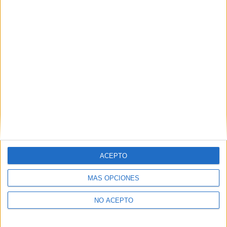
Derechos:
Acceder, rectificar y suprimir los datos, así
como otros derechos, como se explica en nuestra polítia de
privacidad.
Puedes consultar nuestra política de privacidad completa
aquí
.
¿Quieres ver más titulaciones como ésta?
Dónde estudiar Sociología: Pincha aquí para ver todas las
opciones
¿Necesitas alojamiento universitario en
Navarra?
ACEPTO
>> Residencias de estudiantes y colegios mayores en Navarra
MÁS OPCIONES
¿Decidiendo si estudiar esto?
NO ACEPTO
Pídeles información ¡GRATIS!