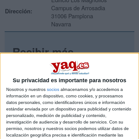
Campus de Arrosadia
Dirección:
31006 Pamplona
Navarra
Recibir más
información
Rellena este formulario con tus datos y un texto con las
Su privacidad es importante para nosotros
preguntas que quieres hacer. Al pulsar el botón de enviar,
los datos y la pregunta que has introducido se enviarán
Nosotros y nuestros
socios
almacenamos y/o accedemos a
por correo electrónico al centro educativo para que te
información en un dispositivo, como cookies, y procesamos
respondan ellos directamente.
datos personales, como identificadores únicos e información
estándar enviada por un dispositivo para publicidad y contenido
Tu nombre:
*
personalizado, medición de publicidad y contenido,
investigación de audiencia y desarrollo de servicios.
Con su
Tus apellidos:
*
permiso, nosotros y nuestros socios podemos utilizar datos de
localización geográfica precisa e identificación mediante las