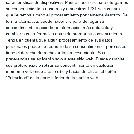
características de dispositivos. Puede hacer clic para otorgarnos
Tu email:
*
su consentimiento a nosotros y a nuestros 1731 socios para
que llevemos a cabo el procesamiento previamente descrito. De
¿Qué quieres preguntar?
*
forma alternativa, puede hacer clic para denegar su
consentimiento o acceder a información más detallada y
cambiar sus preferencias antes de otorgar su consentimiento.
Tenga en cuenta que algún procesamiento de sus datos
personales puede no requerir de su consentimiento, pero usted
tiene el derecho de rechazar tal procesamiento. Sus
preferencias se aplicarán solo a este sitio web. Puede cambiar
Escribe aquí las dudas o preguntas que te gustaría que te
sus preferencias o retirar su consentimiento en cualquier
respondieran: plazos de preinscripción, precios, plazas
momento volviendo a este sitio y haciendo clic en el botón
disponibles…:
"Privacidad" en la parte inferior de la página web.
Acepto los
términos y condiciones
y la
política de
privacidad
:
*