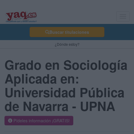
Toggl
navig
Buscar titulaciones
¿Dónde estoy?
Grado en Sociología
Aplicada en:
Universidad Pública
de Navarra - UPNA
Pídeles información ¡GRATIS!