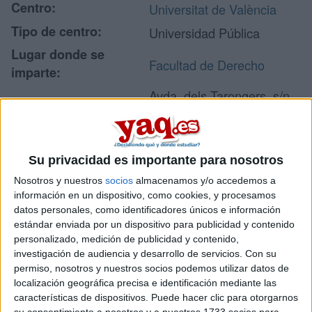
Centro:
Universitat de València
Tipo de centro:
Universidad Pública
Lugar donde se
Facultad de Derecho
imparte:
Avda. dels Tarongers, s/n
Campus dels Tarongers
Dirección:
46022 Valencia
Valencia
Su privacidad es importante para nosotros
Nosotros y nuestros
socios
almacenamos y/o accedemos a
información en un dispositivo, como cookies, y procesamos
Recibir más
datos personales, como identificadores únicos e información
estándar enviada por un dispositivo para publicidad y contenido
información
personalizado, medición de publicidad y contenido,
investigación de audiencia y desarrollo de servicios.
Con su
Rellena este formulario con tus datos y te pondremos en
permiso, nosotros y nuestros socios podemos utilizar datos de
contacto directamente con la universidad o centro.
localización geográfica precisa e identificación mediante las
características de dispositivos. Puede hacer clic para otorgarnos
Tu nombre:
*
su consentimiento a nosotros y a nuestros 1733 socios para