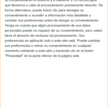
que llevemos a cabo el procesamiento previamente descrito. De
Tus apellidos:
*
forma alternativa, puede hacer clic para denegar su
consentimiento o acceder a información más detallada y
cambiar sus preferencias antes de otorgar su consentimiento.
Tu email:
*
Tenga en cuenta que algún procesamiento de sus datos
personales puede no requerir de su consentimiento, pero usted
Acepto los
términos y condiciones
y la
política de
tiene el derecho de rechazar tal procesamiento. Sus
privacidad
:
*
preferencias se aplicarán solo a este sitio web. Puede cambiar
sus preferencias o retirar su consentimiento en cualquier
momento volviendo a este sitio y haciendo clic en el botón
"Privacidad" en la parte inferior de la página web.
Información básica sobre protección de datos
Responsable:
Compás Mediterráneo SL (Editora de la
web YAQ.es)
Finalidad:
La información recopilada mediante este
formulario será utilizada para:
Ponerte en contacto con el centro educativo