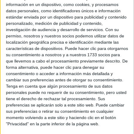
información en un dispositivo, como cookies, y procesamos
datos personales, como identificadores únicos e información
estándar enviada por un dispositivo para publicidad y contenido
La Salle Centro Universitario
personalizado, medición de publicidad y contenido,
investigación de audiencia y desarrollo de servicios.
Con su
Universidad P
permiso, nosotros y nuestros socios podemos utilizar datos de
localización geográfica precisa e identificación mediante las
características de dispositivos. Puede hacer clic para otorgarnos
Universidad Loyola
su consentimiento a nosotros y a nuestros 1733 socios para
Centro Adscri
que llevemos a cabo el procesamiento previamente descrito. De
forma alternativa, puede hacer clic para denegar su
consentimiento o acceder a información más detallada y
Florida Universitària
cambiar sus preferencias antes de otorgar su consentimiento.
Tenga en cuenta que algún procesamiento de sus datos
Centro Adscri
personales puede no requerir de su consentimiento, pero usted
tiene el derecho de rechazar tal procesamiento. Sus
preferencias se aplicarán solo a este sitio web. Puede cambiar
ESERP Digital Business & Law School
sus preferencias o retirar su consentimiento en cualquier
Universidad P
momento volviendo a este sitio y haciendo clic en el botón
"Privacidad" en la parte inferior de la página web.