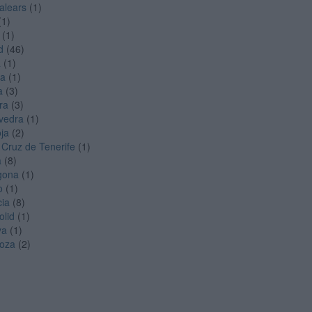
Balears
(1)
(1)
(1)
d
(46)
a
(1)
ga
(1)
a
(3)
ra
(3)
vedra
(1)
oja
(2)
 Cruz de Tenerife
(1)
a
(8)
gona
(1)
o
(1)
cia
(8)
olid
(1)
ya
(1)
oza
(2)