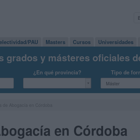
electividad/PAU
Masters
Cursos
Universidades
s grados y másteres oficiales 
¿En qué provincia?
Tipo de for
s de Abogacía en Córdoba
Abogacía en Córdoba