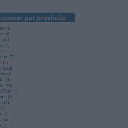
ccionar por provincia
ete
(1)
te
(2)
ía
(1)
as
(1)
1)
lona
(7)
s
(2)
uña
(2)
es
(1)
oba
(1)
llón
(1)
d Real
(1)
bria
(1)
ca
(1)
(1)
a
(1)
zcoa
(1)
a
(1)