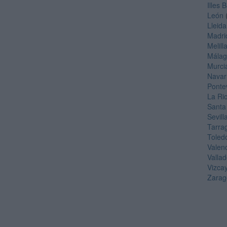
Illes 
León
Lleida
Madri
Melill
Mála
Murci
Navar
Ponte
La Ri
Santa
Sevill
Tarra
Toled
Valen
Vallad
Vizca
Zarag