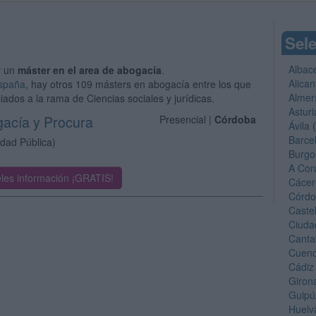
Sele
Albac
r un
máster en el area de abogacía
.
Alican
España
, hay otros 109 másters en abogacía entre los que
Almer
iados a la rama de Ciencias sociales y jurídicas.
Asturi
gacía y Procura
Presencial |
Córdoba
Ávila
(
Barce
idad Pública)
Burgo
A Cor
les información ¡GRATIS!
Cácer
Córd
Caste
Ciuda
Canta
Cuen
Cádiz
Giron
Guipú
Huelv