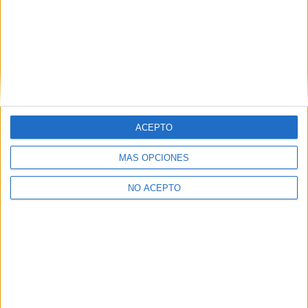
Sevilla
(8)
Tarragona
(1)
Toledo
(1)
Valencia
(8)
Valladolid
(1)
Vizcaya
(1)
Zaragoza
(2)
ACEPTO
MÁS OPCIONES
NO ACEPTO
Quiénes somos
|
Contactar
|
Anúnciate
Aviso legal
|
Politica de privacidad
|
Condiciones generales
|
Política
de cookies