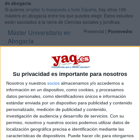
de abogacía
.
Si quieres
ampliar tu búsqueda a toda España
, hay otros 109
másters en abogacía entre los que puedes elegir. Estos estudios
están asociados a la rama de Ciencias sociales y jurídicas.
Máster Universitario en
Presencial |
Pontevedra
Abogacía
UNIVERSIDADE DE VIGO
(Universidad Pública)
Tipo:
Máster
Pídeles información ¡GRATIS!
Su privacidad es importante para nosotros
Nosotros y nuestros
socios
almacenamos y/o accedemos a
Seleccionar por provincia
información en un dispositivo, como cookies, y procesamos
datos personales, como identificadores únicos e información
Albacete
(1)
estándar enviada por un dispositivo para publicidad y contenido
Alicante
(2)
personalizado, medición de publicidad y contenido,
Almería
(1)
investigación de audiencia y desarrollo de servicios.
Con su
Asturias
(1)
permiso, nosotros y nuestros socios podemos utilizar datos de
Ávila
(1)
localización geográfica precisa e identificación mediante las
Barcelona
(7)
características de dispositivos. Puede hacer clic para otorgarnos
Burgos
(2)