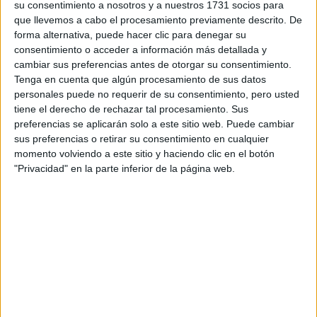
A Coruña
(2)
su consentimiento a nosotros y a nuestros 1731 socios para
Cáceres
(1)
que llevemos a cabo el procesamiento previamente descrito. De
Córdoba
(1)
forma alternativa, puede hacer clic para denegar su
Castellón
(1)
consentimiento o acceder a información más detallada y
Ciudad Real
(1)
cambiar sus preferencias antes de otorgar su consentimiento.
Cantabria
(1)
Tenga en cuenta que algún procesamiento de sus datos
Cuenca
(1)
personales puede no requerir de su consentimiento, pero usted
Cádiz
(1)
tiene el derecho de rechazar tal procesamiento. Sus
Girona
(1)
preferencias se aplicarán solo a este sitio web. Puede cambiar
Guipúzcoa
(1)
sus preferencias o retirar su consentimiento en cualquier
Huelva
(1)
momento volviendo a este sitio y haciendo clic en el botón
Illes Balears
(1)
"Privacidad" en la parte inferior de la página web.
León
(1)
Lleida
(1)
Madrid
(46)
Melilla
(1)
Málaga
(1)
Murcia
(3)
Navarra
(3)
Pontevedra
(1)
La Rioja
(2)
Santa Cruz de Tenerife
(1)