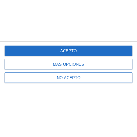
A Coruña
(2)
Cáceres
(1)
Córdoba
(1)
Castellón
(1)
Ciudad Real
(1)
Cantabria
(1)
Cuenca
(1)
Cádiz
(1)
ACEPTO
Girona
(1)
Guipúzcoa
(1)
MÁS OPCIONES
Huelva
(1)
Illes Balears
(1)
León
(1)
NO ACEPTO
Lleida
(1)
Madrid
(46)
Melilla
(1)
Málaga
(1)
Murcia
(3)
Navarra
(3)
Pontevedra
(1)
La Rioja
(2)
Santa Cruz de Tenerife
(1)