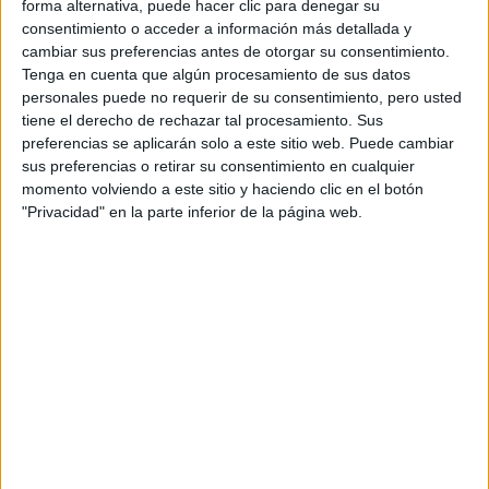
forma alternativa, puede hacer clic para denegar su
Abogacía y Procura
consentimiento o acceder a información más detallada y
cambiar sus preferencias antes de otorgar su consentimiento.
UNIVERSIDAD EUROPEA DE VALENCIA
(Universidad
Tenga en cuenta que algún procesamiento de sus datos
Privada)
Tipo:
Máster
personales puede no requerir de su consentimiento, pero usted
tiene el derecho de rechazar tal procesamiento. Sus
Pídeles información ¡GRATIS!
preferencias se aplicarán solo a este sitio web. Puede cambiar
sus preferencias o retirar su consentimiento en cualquier
momento volviendo a este sitio y haciendo clic en el botón
Máster Universitario en
Presencial |
Valencia
"Privacidad" en la parte inferior de la página web.
Acceso a la Abogacía y la Procura
UNIVERSIDAD CEU CARDENAL HERRERA
(Universidad
Privada)
Tipo:
Máster
Pídeles información ¡GRATIS!
Máster Universitario en
Online |
Valencia
Propiedad Intelectual e Industrial
UNIVERSIDAD INTERNACIONAL DE VALENCIA
(Universidad
Privada)