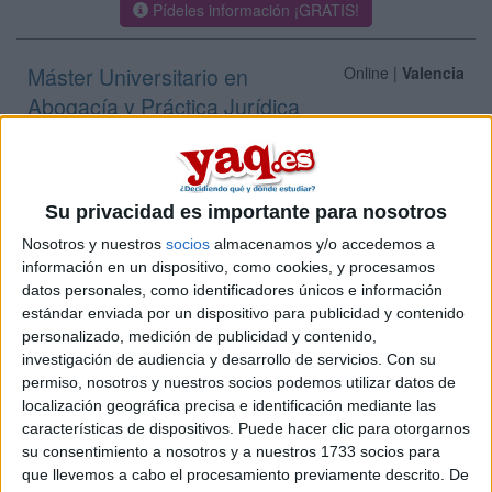
Pídeles información ¡GRATIS!
Máster Universitario en
Online |
Valencia
Abogacía y Práctica Jurídica
UNIVERSIDAD INTERNACIONAL DE VALENCIA
(Universidad
Privada)
Tipo:
Máster
Su privacidad es importante para nosotros
Pídeles información ¡GRATIS!
Nosotros y nuestros
socios
almacenamos y/o accedemos a
información en un dispositivo, como cookies, y procesamos
Máster Universitario en
Online |
Valencia
datos personales, como identificadores únicos e información
Abogacía y Procura
estándar enviada por un dispositivo para publicidad y contenido
personalizado, medición de publicidad y contenido,
UNIVERSIDAD EUROPEA DE VALENCIA
(Universidad
investigación de audiencia y desarrollo de servicios.
Con su
Privada)
permiso, nosotros y nuestros socios podemos utilizar datos de
Tipo:
Máster
localización geográfica precisa e identificación mediante las
Pídeles información ¡GRATIS!
características de dispositivos. Puede hacer clic para otorgarnos
su consentimiento a nosotros y a nuestros 1733 socios para
que llevemos a cabo el procesamiento previamente descrito. De
Máster Universitario en
Presencial |
Valencia