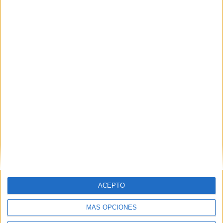
Girona
(1)
Guipúzcoa
(1)
Huelva
(1)
Illes Balears
(1)
León
(1)
Lleida
(1)
Madrid
(46)
Melilla
(1)
Málaga
(1)
Murcia
(3)
Navarra
(3)
Pontevedra
(1)
La Rioja
(2)
Santa Cruz de Tenerife
(1)
Sevilla
(8)
Tarragona
(1)
Toledo
(1)
Valencia
(8)
Valladolid
(1)
ACEPTO
Vizcaya
(1)
Zaragoza
(2)
MÁS OPCIONES