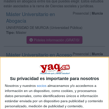
másters en abogacía entre los que puedes elegir. Estos estudios
están asociados a la rama de Ciencias sociales y jurídicas.
Máster Universitario en
Presencial |
Murcia
Abogacía
UNIVERSIDAD DE MURCIA
(Universidad Pública)
Tipo:
Máster
Pídeles información ¡GRATIS!
Máster Universitario en Acceso
Presencial |
Murcia
a las Profesiones de la Abogacía y la Procura
UNIVERSIDAD CATóLICA DE MURCIA
(Universidad Privada)
Tipo:
Máster
Su privacidad es importante para nosotros
Pídeles información ¡GRATIS!
Nosotros y nuestros
socios
almacenamos y/o accedemos a
información en un dispositivo, como cookies, y procesamos
Máster Universitario en Acceso a
Online |
Murcia
datos personales, como identificadores únicos e información
las Profesiones de la Abogacía y la Procura
estándar enviada por un dispositivo para publicidad y contenido
personalizado, medición de publicidad y contenido,
UNIVERSIDAD CATóLICA DE MURCIA
(Universidad Privada)