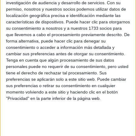
investigación de audiencia y desarrollo de servicios.
Con su
Tipo:
Máster
permiso, nosotros y nuestros socios podemos utilizar datos de
Pídeles información ¡GRATIS!
localización geográfica precisa e identificación mediante las
características de dispositivos. Puede hacer clic para otorgarnos
su consentimiento a nosotros y a nuestros 1733 socios para
Seleccionar por provincia
que llevemos a cabo el procesamiento previamente descrito. De
forma alternativa, puede hacer clic para denegar su
Albacete
(1)
consentimiento o acceder a información más detallada y
Alicante
(2)
cambiar sus preferencias antes de otorgar su consentimiento.
Almería
(1)
Tenga en cuenta que algún procesamiento de sus datos
Asturias
(1)
personales puede no requerir de su consentimiento, pero usted
Ávila
(1)
tiene el derecho de rechazar tal procesamiento. Sus
Barcelona
(7)
preferencias se aplicarán solo a este sitio web. Puede cambiar
Burgos
(2)
sus preferencias o retirar su consentimiento en cualquier
A Coruña
(2)
momento volviendo a este sitio y haciendo clic en el botón
Cáceres
(1)
"Privacidad" en la parte inferior de la página web.
Córdoba
(1)
Castellón
(1)
Ciudad Real
(1)
Cantabria
(1)
Cuenca
(1)
Cádiz
(1)