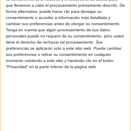
que llevemos a cabo el procesamiento previamente descrito. De
Alicante
(5)
forma alternativa, puede hacer clic para denegar su
Almería
(1)
consentimiento o acceder a información más detallada y
Asturias
(2)
cambiar sus preferencias antes de otorgar su consentimiento.
Ávila
(1)
Tenga en cuenta que algún procesamiento de sus datos
Barcelona
(7)
personales puede no requerir de su consentimiento, pero usted
Badajoz
(1)
tiene el derecho de rechazar tal procesamiento. Sus
Burgos
(1)
preferencias se aplicarán solo a este sitio web. Puede cambiar
A Coruña
(1)
sus preferencias o retirar su consentimiento en cualquier
Córdoba
(3)
momento volviendo a este sitio y haciendo clic en el botón
Ciudad Real
(1)
"Privacidad" en la parte inferior de la página web.
Cádiz
(1)
Granada
(1)
Girona
(1)
Guipúzcoa
(1)
Illes Balears
(1)
León
(1)
Madrid
(4)
Málaga
(1)
Murcia
(2)
Navarra
(2)
Pontevedra
(1)