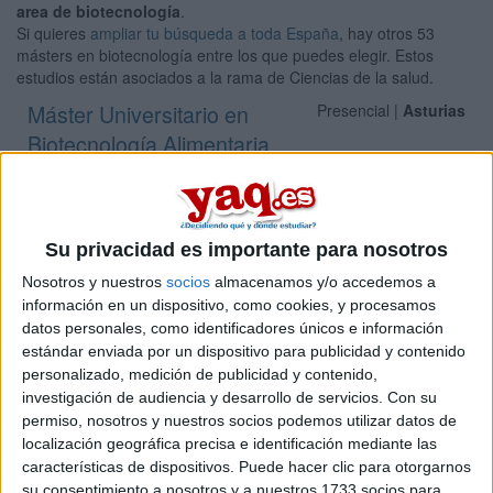
area de biotecnología
.
Si quieres
ampliar tu búsqueda a toda España
, hay otros 53
másters en biotecnología entre los que puedes elegir. Estos
estudios están asociados a la rama de Ciencias de la salud.
Máster Universitario en
Presencial |
Asturias
Biotecnología Alimentaria
UNIVERSIDAD DE OVIEDO
(Universidad Pública)
Tipo:
Máster
Pídeles información ¡GRATIS!
Su privacidad es importante para nosotros
Nosotros y nuestros
socios
almacenamos y/o accedemos a
Máster Universitario en
Presencial |
Asturias
información en un dispositivo, como cookies, y procesamos
Biotecnología del Medio Ambiente y la Salud
datos personales, como identificadores únicos e información
estándar enviada por un dispositivo para publicidad y contenido
UNIVERSIDAD DE OVIEDO
(Universidad Pública)
personalizado, medición de publicidad y contenido,
Tipo:
Máster
investigación de audiencia y desarrollo de servicios.
Con su
Pídeles información ¡GRATIS!
permiso, nosotros y nuestros socios podemos utilizar datos de
localización geográfica precisa e identificación mediante las
características de dispositivos. Puede hacer clic para otorgarnos
Seleccionar por provincia
su consentimiento a nosotros y a nuestros 1733 socios para