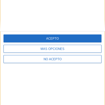
La Rioja
(1)
Salamanca
(1)
Sevilla
(3)
Valencia
(9)
Zaragoza
(1)
ACEPTO
MÁS OPCIONES
NO ACEPTO
Quiénes somos
|
Contactar
|
Anúnciate
Aviso legal
|
Politica de privacidad
|
Condiciones generales
|
Política
de cookies
© 2003-2026
Compás Mediterráneo S.L.
- Diego de León 47 - 28006