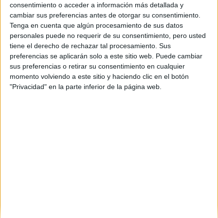
A Coruña
(1)
consentimiento o acceder a información más detallada y
Córdoba
(3)
cambiar sus preferencias antes de otorgar su consentimiento.
Ciudad Real
(1)
Tenga en cuenta que algún procesamiento de sus datos
Cádiz
(1)
personales puede no requerir de su consentimiento, pero usted
Granada
(1)
tiene el derecho de rechazar tal procesamiento. Sus
Girona
(1)
preferencias se aplicarán solo a este sitio web. Puede cambiar
Guipúzcoa
(1)
sus preferencias o retirar su consentimiento en cualquier
Illes Balears
(1)
momento volviendo a este sitio y haciendo clic en el botón
León
(1)
"Privacidad" en la parte inferior de la página web.
Madrid
(4)
Málaga
(1)
Murcia
(2)
Navarra
(2)
Pontevedra
(1)
La Rioja
(1)
Salamanca
(1)
Sevilla
(3)
Valencia
(9)
Zaragoza
(1)