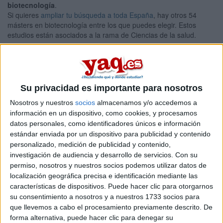
biotecnología
.
Si quieres
ampliar tu búsqueda a toda España
, hay otros 54
másters en biotecnología entre los que puedes elegir. Estos
estudios están asociados a la rama de Ciencias de la salud.
Máster Universitario en
Presencial |
Burgos
Seguridad y Biotecnología Alimentarias
UNIVERSIDAD DE BURGOS
(Universidad Pública)
Su privacidad es importante para nosotros
Tipo:
Máster
Nosotros y nuestros
socios
almacenamos y/o accedemos a
Pídeles información ¡GRATIS!
información en un dispositivo, como cookies, y procesamos
datos personales, como identificadores únicos e información
estándar enviada por un dispositivo para publicidad y contenido
Seleccionar por provincia
personalizado, medición de publicidad y contenido,
investigación de audiencia y desarrollo de servicios.
Con su
Alicante
(5)
permiso, nosotros y nuestros socios podemos utilizar datos de
Almería
(1)
localización geográfica precisa e identificación mediante las
Asturias
(2)
características de dispositivos. Puede hacer clic para otorgarnos
Ávila
(1)
Barcelona
(7)
su consentimiento a nosotros y a nuestros 1733 socios para
Badajoz
(1)
que llevemos a cabo el procesamiento previamente descrito. De
Burgos
(1)
forma alternativa, puede hacer clic para denegar su