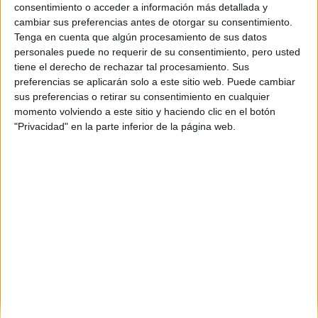
A Coruña
(1)
consentimiento o acceder a información más detallada y
Córdoba
(3)
cambiar sus preferencias antes de otorgar su consentimiento.
Ciudad Real
(1)
Tenga en cuenta que algún procesamiento de sus datos
Cádiz
(1)
personales puede no requerir de su consentimiento, pero usted
Granada
(1)
tiene el derecho de rechazar tal procesamiento. Sus
Girona
(1)
preferencias se aplicarán solo a este sitio web. Puede cambiar
Guipúzcoa
(1)
sus preferencias o retirar su consentimiento en cualquier
Illes Balears
(1)
momento volviendo a este sitio y haciendo clic en el botón
León
(1)
"Privacidad" en la parte inferior de la página web.
Madrid
(4)
Málaga
(1)
Murcia
(2)
Navarra
(2)
Pontevedra
(1)
La Rioja
(1)
Salamanca
(1)
Sevilla
(3)
Valencia
(9)
Zaragoza
(1)