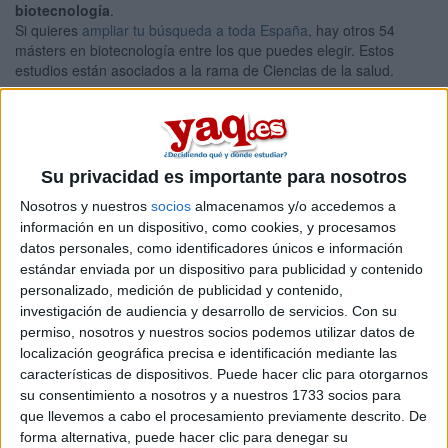
biotecnología
.
Si quieres
ampliar tu búsqueda a toda España
, hay otros 54
másters en biotecnología entre los que puedes elegir. Estos
estudios están asociados a la rama de Ciencias de la salud.
Máster Universitario en
Presencial |
Cádiz
Biotecnología
UNIVERSIDAD DE CáDIZ
(Universidad Pública)
Su privacidad es importante para nosotros
Tipo:
Máster
Nosotros y nuestros
socios
almacenamos y/o accedemos a
Pídeles información ¡GRATIS!
información en un dispositivo, como cookies, y procesamos
datos personales, como identificadores únicos e información
estándar enviada por un dispositivo para publicidad y contenido
Seleccionar por provincia
personalizado, medición de publicidad y contenido,
investigación de audiencia y desarrollo de servicios.
Con su
Alicante
(5)
permiso, nosotros y nuestros socios podemos utilizar datos de
Almería
(1)
localización geográfica precisa e identificación mediante las
Asturias
(2)
características de dispositivos. Puede hacer clic para otorgarnos
Ávila
(1)
Barcelona
(7)
su consentimiento a nosotros y a nuestros 1733 socios para
Badajoz
(1)
que llevemos a cabo el procesamiento previamente descrito. De
Burgos
(1)
forma alternativa, puede hacer clic para denegar su