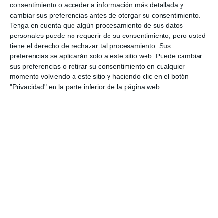
A Coruña
(1)
consentimiento o acceder a información más detallada y
Córdoba
(3)
cambiar sus preferencias antes de otorgar su consentimiento.
Ciudad Real
(1)
Tenga en cuenta que algún procesamiento de sus datos
Cádiz
(1)
personales puede no requerir de su consentimiento, pero usted
Granada
(1)
tiene el derecho de rechazar tal procesamiento. Sus
Girona
(1)
preferencias se aplicarán solo a este sitio web. Puede cambiar
Guipúzcoa
(1)
sus preferencias o retirar su consentimiento en cualquier
Illes Balears
(1)
momento volviendo a este sitio y haciendo clic en el botón
León
(1)
"Privacidad" en la parte inferior de la página web.
Madrid
(4)
Málaga
(1)
Murcia
(2)
Navarra
(2)
Pontevedra
(1)
La Rioja
(1)
Salamanca
(1)
Sevilla
(3)
Valencia
(9)
Zaragoza
(1)