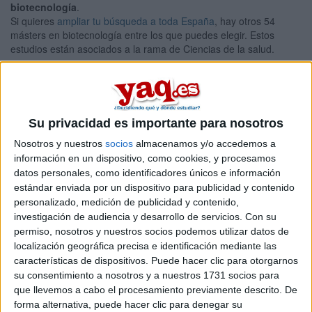
biotecnología
.
Si quieres
ampliar tu búsqueda a toda España
, hay otros 54
másters en biotecnología entre los que puedes elegir. Estos
estudios están asociados a la rama de Ciencias de la salud.
Máster Universitario en
Presencial |
León
Investigación en Biotecnología y Biomedicina
UNIVERSIDAD DE LEóN
(Universidad Pública)
Su privacidad es importante para nosotros
Tipo:
Máster
Nosotros y nuestros
socios
almacenamos y/o accedemos a
Pídeles información ¡GRATIS!
información en un dispositivo, como cookies, y procesamos
datos personales, como identificadores únicos e información
estándar enviada por un dispositivo para publicidad y contenido
Seleccionar por provincia
personalizado, medición de publicidad y contenido,
investigación de audiencia y desarrollo de servicios.
Con su
Alicante
(5)
permiso, nosotros y nuestros socios podemos utilizar datos de
Almería
(1)
localización geográfica precisa e identificación mediante las
Asturias
(2)
características de dispositivos. Puede hacer clic para otorgarnos
Ávila
(1)
Barcelona
(7)
su consentimiento a nosotros y a nuestros 1731 socios para
Badajoz
(1)
que llevemos a cabo el procesamiento previamente descrito. De
Burgos
(1)
forma alternativa, puede hacer clic para denegar su