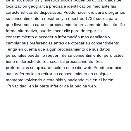
localización geográfica precisa e identificación mediante las
Seleccionar por provincia
características de dispositivos. Puede hacer clic para otorgarnos
su consentimiento a nosotros y a nuestros 1733 socios para
Albacete
(2)
que llevemos a cabo el procesamiento previamente descrito. De
Alicante
(2)
forma alternativa, puede hacer clic para denegar su
Almería
(3)
consentimiento o acceder a información más detallada y
Asturias
(1)
cambiar sus preferencias antes de otorgar su consentimiento.
Ávila
(1)
Tenga en cuenta que algún procesamiento de sus datos
Barcelona
(29)
personales puede no requerir de su consentimiento, pero usted
Badajoz
(1)
tiene el derecho de rechazar tal procesamiento. Sus
Burgos
(2)
preferencias se aplicarán solo a este sitio web. Puede cambiar
A Coruña
(6)
sus preferencias o retirar su consentimiento en cualquier
Córdoba
(3)
momento volviendo a este sitio y haciendo clic en el botón
Castellón
(5)
Cantabria
(3)
"Privacidad" en la parte inferior de la página web.
Cádiz
(3)
Granada
(3)
Girona
(3)
Guipúzcoa
(2)
Huelva
(4)
Illes Balears
(1)
León
(1)