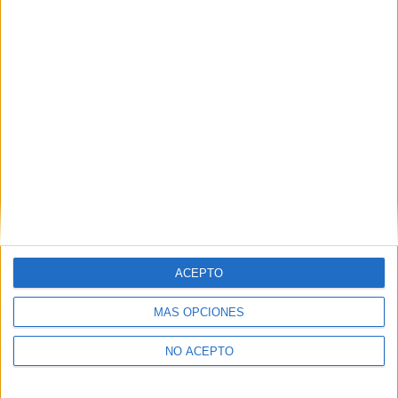
Lleida
(3)
Madrid
(57)
Málaga
(3)
Murcia
(6)
Navarra
(2)
Las Palmas
(2)
La Rioja
(8)
Santa Cruz de Tenerife
(3)
Salamanca
(4)
Sevilla
(12)
Tarragona
(1)
Teruel
(1)
Valencia
(20)
Valladolid
(2)
Vizcaya
(9)
Zaragoza
(1)
ACEPTO
MÁS OPCIONES
NO ACEPTO