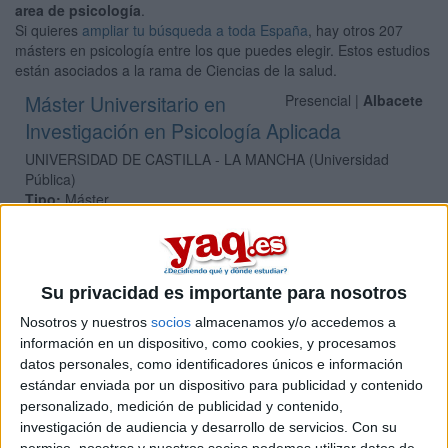
area de psicología
.
Si quieres
ampliar tu búsqueda a toda España
, hay otros 207
másters en psicología entre los que puedes elegir. Estos estudios
están asociados a la rama de Ciencias de la salud.
Máster Universitario en
Presencial |
Albacete
Investigación en Psicología Aplicada
UNIVERSIDAD DE CASTILLA - LA MANCHA
(Universidad
Pública)
Tipo:
Máster
Pídeles información ¡GRATIS!
Máster Universitario en
Presencial |
Albacete
Su privacidad es importante para nosotros
Psicología General Sanitaria
Nosotros y nuestros
socios
almacenamos y/o accedemos a
información en un dispositivo, como cookies, y procesamos
UNIVERSIDAD DE CASTILLA - LA MANCHA
(Universidad
datos personales, como identificadores únicos e información
Pública)
Tipo:
Máster
estándar enviada por un dispositivo para publicidad y contenido
personalizado, medición de publicidad y contenido,
Pídeles información ¡GRATIS!
investigación de audiencia y desarrollo de servicios.
Con su
permiso, nosotros y nuestros socios podemos utilizar datos de