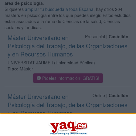
area de psicología
.
Si quieres
ampliar tu búsqueda a toda España
, hay otros 204
másters en psicología entre los que puedes elegir. Estos estudios
están asociados a la rama de Ciencias de la salud, Ciencias
sociales y jurídicas.
Máster Universitario en
Presencial |
Castellón
Psicología del Trabajo, de las Organizaciones
y en Recursos Humanos
UNIVERSITAT JAUME I
(Universidad Pública)
Tipo:
Máster
Pídeles información ¡GRATIS!
Máster Universitario en
Online |
Castellón
Psicología del Trabajo, de las Organizaciones
y en Recursos Humanos
UNIVERSITAT JAUME I
(Universidad Pública)
Tipo:
Máster