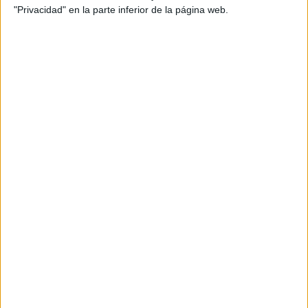
Comunitaria
"Privacidad" en la parte inferior de la página web.
UNIVERSITAT JAUME I
(Universidad Pública)
Tipo:
Máster
Pídeles información ¡GRATIS!
Seleccionar por provincia
Albacete
(2)
Alicante
(2)
Almería
(3)
Asturias
(1)
Ávila
(1)
Barcelona
(29)
Badajoz
(1)
Burgos
(2)
A Coruña
(6)
Córdoba
(3)
Castellón
(5)
Cantabria
(3)
Cádiz
(3)