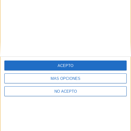
Granada
(3)
Girona
(3)
Guipúzcoa
(2)
Huelva
(4)
Illes Balears
(1)
León
(1)
Lleida
(3)
Madrid
(57)
Málaga
(3)
Murcia
(6)
Navarra
(2)
Las Palmas
(2)
ACEPTO
La Rioja
(8)
Santa Cruz de Tenerife
(3)
MÁS OPCIONES
Salamanca
(4)
Sevilla
(12)
NO ACEPTO
Tarragona
(1)
Teruel
(1)
Valencia
(20)
Valladolid
(2)
Vizcaya
(9)
Zaragoza
(1)