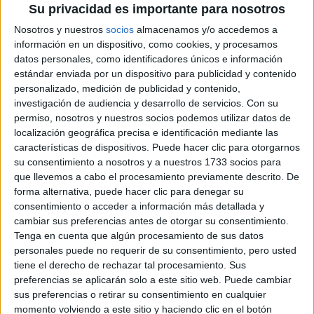
Pídeles información ¡GRATIS!
Su privacidad es importante para nosotros
Nosotros y nuestros
socios
almacenamos y/o accedemos a
Máster Universitario en
Presencial |
Castellón
información en un dispositivo, como cookies, y procesamos
Psicología General Sanitaria
datos personales, como identificadores únicos e información
estándar enviada por un dispositivo para publicidad y contenido
UNIVERSITAT JAUME I
(Universidad Pública)
personalizado, medición de publicidad y contenido,
Tipo:
Máster
investigación de audiencia y desarrollo de servicios.
Con su
Pídeles información ¡GRATIS!
permiso, nosotros y nuestros socios podemos utilizar datos de
localización geográfica precisa e identificación mediante las
características de dispositivos. Puede hacer clic para otorgarnos
Máster Universitario en
Presencial |
Castellón
su consentimiento a nosotros y a nuestros 1733 socios para
Psicopedagogía
que llevemos a cabo el procesamiento previamente descrito. De
forma alternativa, puede hacer clic para denegar su
UNIVERSITAT JAUME I
(Universidad Pública)
consentimiento o acceder a información más detallada y
Tipo:
Máster
cambiar sus preferencias antes de otorgar su consentimiento.
Pídeles información ¡GRATIS!
Tenga en cuenta que algún procesamiento de sus datos
personales puede no requerir de su consentimiento, pero usted
tiene el derecho de rechazar tal procesamiento. Sus
Máster Universitario en
Semipresencial |
Castellón
preferencias se aplicarán solo a este sitio web. Puede cambiar
Rehabilitación Psicosocial en Salud Mental
sus preferencias o retirar su consentimiento en cualquier
momento volviendo a este sitio y haciendo clic en el botón