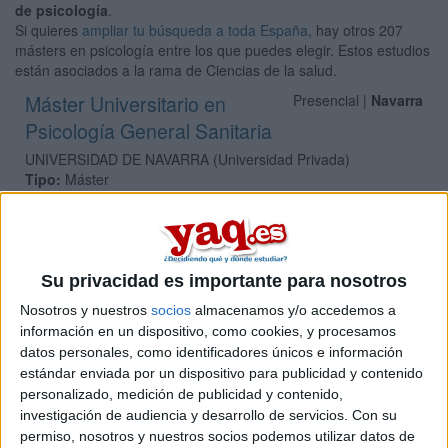
de psicología
.
Si quieres
ampliar tu búsqueda a toda España
, hay otros 207
másters en psicología entre los que puedes elegir. Estos estudios
están asociados a la rama de Ciencias de la salud.
Máster Universitario en
Presencial |
Navarra
Psicología General Sanitaria
UNIVERSIDAD DE NAVARRA
(Universidad Privada)
Tipo:
Máster
Pídeles información ¡GRATIS!
Máster Universitario en
Presencial |
Navarra
Su privacidad es importante para nosotros
Psicología General Sanitaria
Nosotros y nuestros
socios
almacenamos y/o accedemos a
UNIVERSIDAD PúBLICA DE NAVARRA
(Universidad Pública)
información en un dispositivo, como cookies, y procesamos
Tipo:
Máster
datos personales, como identificadores únicos e información
estándar enviada por un dispositivo para publicidad y contenido
Pídeles información ¡GRATIS!
personalizado, medición de publicidad y contenido,
investigación de audiencia y desarrollo de servicios.
Con su
permiso, nosotros y nuestros socios podemos utilizar datos de
Seleccionar por provincia