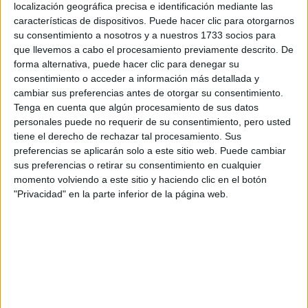
localización geográfica precisa e identificación mediante las
características de dispositivos. Puede hacer clic para otorgarnos
Albacete
(2)
su consentimiento a nosotros y a nuestros 1733 socios para
Alicante
(2)
que llevemos a cabo el procesamiento previamente descrito. De
Almería
(3)
forma alternativa, puede hacer clic para denegar su
Asturias
(1)
Ávila
(1)
consentimiento o acceder a información más detallada y
Barcelona
(29)
cambiar sus preferencias antes de otorgar su consentimiento.
Badajoz
(1)
Tenga en cuenta que algún procesamiento de sus datos
Burgos
(2)
personales puede no requerir de su consentimiento, pero usted
A Coruña
(6)
tiene el derecho de rechazar tal procesamiento. Sus
Córdoba
(3)
preferencias se aplicarán solo a este sitio web. Puede cambiar
Castellón
(5)
sus preferencias o retirar su consentimiento en cualquier
Cantabria
(3)
momento volviendo a este sitio y haciendo clic en el botón
Cádiz
(3)
"Privacidad" en la parte inferior de la página web.
Granada
(3)
Girona
(3)
Guipúzcoa
(2)
Huelva
(4)
Illes Balears
(1)
León
(1)
Lleida
(3)
Madrid
(57)