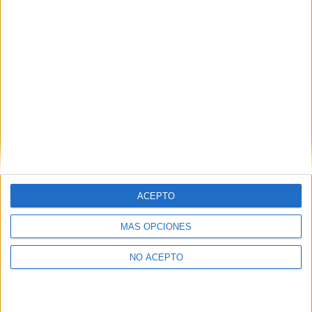
Málaga
(3)
Murcia
(6)
Navarra
(2)
Las Palmas
(2)
La Rioja
(8)
Santa Cruz de Tenerife
(3)
Salamanca
(4)
Sevilla
(12)
Tarragona
(1)
Teruel
(1)
Valencia
(20)
Valladolid
(2)
Vizcaya
(9)
Zaragoza
(1)
ACEPTO
MÁS OPCIONES
NO ACEPTO