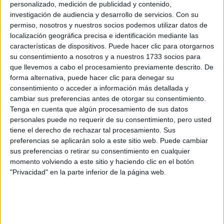
Máster Universitario en
Online |
Cantabria
personalizado, medición de publicidad y contenido,
investigación de audiencia y desarrollo de servicios.
Con su
Resolución de Conflictos y Mediación
permiso, nosotros y nuestros socios podemos utilizar datos de
UNIVERSIDAD EUROPEA DEL ATLáNTICO
(Universidad
localización geográfica precisa e identificación mediante las
Privada)
características de dispositivos. Puede hacer clic para otorgarnos
Tipo:
Máster
su consentimiento a nosotros y a nuestros 1733 socios para
que llevemos a cabo el procesamiento previamente descrito. De
Pídeles información ¡GRATIS!
forma alternativa, puede hacer clic para denegar su
consentimiento o acceder a información más detallada y
cambiar sus preferencias antes de otorgar su consentimiento.
Seleccionar por provincia
Tenga en cuenta que algún procesamiento de sus datos
personales puede no requerir de su consentimiento, pero usted
Albacete
(2)
tiene el derecho de rechazar tal procesamiento. Sus
Alicante
(2)
Almería
(3)
preferencias se aplicarán solo a este sitio web. Puede cambiar
Asturias
(1)
sus preferencias o retirar su consentimiento en cualquier
Ávila
(1)
momento volviendo a este sitio y haciendo clic en el botón
Barcelona
(29)
"Privacidad" en la parte inferior de la página web.
Badajoz
(1)
Burgos
(2)
A Coruña
(6)
Córdoba
(3)
Castellón
(5)