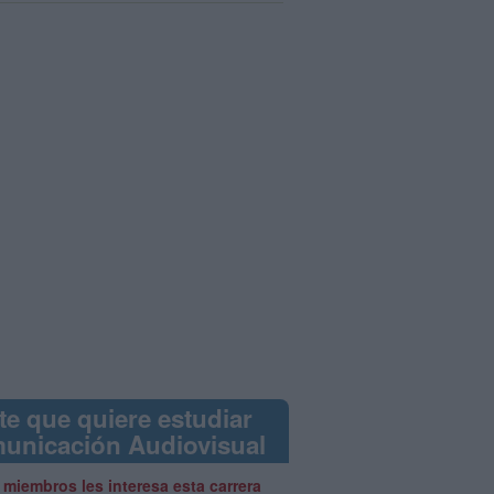
te que quiere estudiar
unicación Audiovisual
 miembros les interesa esta carrera