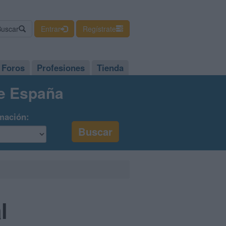
Buscar
Entrar
Regístrate
Foros
Profesiones
Tienda
de España
mación:
l