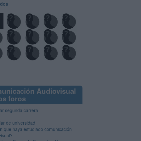
odos
unicación Audiovisual
os foros
iar segunda carrera
ar de universidad
en que haya estudiado comunicación
visual?