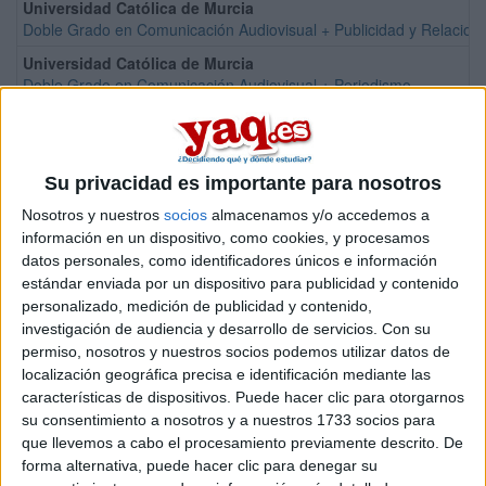
Universidad Católica de Murcia
Doble Grado en Comunicación Audiovisual + Publicidad y Relacion
Universidad Católica de Murcia
Doble Grado en Comunicación Audiovisual + Periodismo
Universidad Católica de Murcia
Doble Grado en Publicidad y Relaciones Públicas + Comunicación 
Universidad de Navarra
Su privacidad es importante para nosotros
Grado en Comunicación Audiovisual
Nosotros y nuestros
socios
almacenamos y/o accedemos a
Universidad Fernando Pessoa Canarias
información en un dispositivo, como cookies, y procesamos
Grado en Comunicación Audiovisual
datos personales, como identificadores únicos e información
Universidad Fernando Pessoa Canarias
estándar enviada por un dispositivo para publicidad y contenido
Doble Grado en Comunicación Audiovisual + Periodismo
personalizado, medición de publicidad y contenido,
investigación de audiencia y desarrollo de servicios.
Con su
Universidade de Vigo
permiso, nosotros y nuestros socios podemos utilizar datos de
Grado en Comunicación Audiovisual
localización geográfica precisa e identificación mediante las
Universidad Pontificia de Salamanca
características de dispositivos. Puede hacer clic para otorgarnos
Grado en Comunicación Audiovisual
su consentimiento a nosotros y a nuestros 1733 socios para
que llevemos a cabo el procesamiento previamente descrito. De
Universidad de Salamanca
forma alternativa, puede hacer clic para denegar su
Grado en Comunicación y Creación Audiovisual