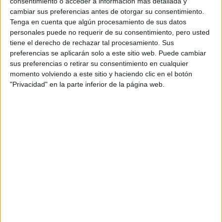
consentimiento o acceder a información más detallada y
Universidad Pontificia de Salamanca
cambiar sus preferencias antes de otorgar su consentimiento.
Doble Grado en Periodismo + Comunicación Audiovisual
Tenga en cuenta que algún procesamiento de sus datos
personales puede no requerir de su consentimiento, pero usted
Universidad de Sevilla
tiene el derecho de rechazar tal procesamiento. Sus
Grado en Comunicación Audiovisual
preferencias se aplicarán solo a este sitio web. Puede cambiar
Centro Universitario EUSA
sus preferencias o retirar su consentimiento en cualquier
Grado en Comunicación Audiovisual
momento volviendo a este sitio y haciendo clic en el botón
Centro Universitario EUSA
"Privacidad" en la parte inferior de la página web.
Doble Grado en Periodismo + Comunicación Audiovisual
Universidad de Sevilla
Doble Grado en Periodismo + Comunicación Audiovisual
Centro Universitario San Isidoro
Doble Grado en Publicidad y Comunicación para los Medios + Marke
Universidad Loyola
Grado en Comunicación Audiovisual