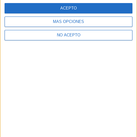
A 327 miembros les interesa esta carrera
Ver todos
ACEPTO
MÁS OPCIONES
NO ACEPTO
Comunicación Audiovisual en los foros
estudiar segunda carrera
TFG
Cambiar de universidad
Alguien que haya estudiado comunicación audiovisual?
¿Estudiar el Grado de Comunicación Audiovisual?