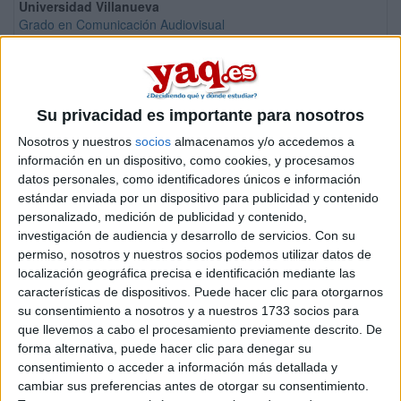
Universidad Villanueva
Grado en Comunicación Audiovisual
Centro de Enseñanza Superior Alberta Giménez
Grado en Comunicación Audiovisual
Centro de Enseñanza Superior Alberta Giménez
Su privacidad es importante para nosotros
Doble Grado en Periodismo + Comunicación Audiovisual
Nosotros y nuestros
socios
almacenamos y/o accedemos a
Universidad Europea del Atlántico
Grado en Comunicación Audiovisual
información en un dispositivo, como cookies, y procesamos
datos personales, como identificadores únicos e información
Universidad de Deusto
estándar enviada por un dispositivo para publicidad y contenido
Doble Grado en Derecho + Filosofía, Política y Economía
personalizado, medición de publicidad y contenido,
Universidad Francisco de Vitoria
investigación de audiencia y desarrollo de servicios.
Con su
Grado en Comunicación Audiovisual
permiso, nosotros y nuestros socios podemos utilizar datos de
localización geográfica precisa e identificación mediante las
Universidad Fernando Pessoa Canarias
características de dispositivos. Puede hacer clic para otorgarnos
Grado en Comunicación Audiovisual
su consentimiento a nosotros y a nuestros 1733 socios para
Universidad Fernando Pessoa Canarias
que llevemos a cabo el procesamiento previamente descrito. De
Doble Grado en Comunicación Audiovisual + Periodismo
forma alternativa, puede hacer clic para denegar su
consentimiento o acceder a información más detallada y
Universidad CEU San Pablo
cambiar sus preferencias antes de otorgar su consentimiento.
Doble Grado en Humanidades + Comunicación Digital