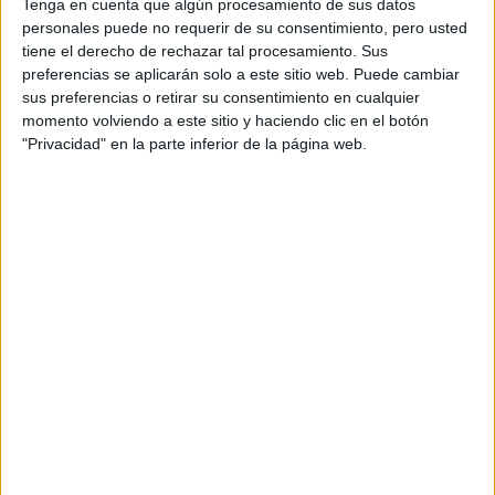
Tenga en cuenta que algún procesamiento de sus datos
Universidad de Deusto
personales puede no requerir de su consentimiento, pero usted
Doble Grado en Comunicación + Tecnologías para la Comunicación
tiene el derecho de rechazar tal procesamiento. Sus
preferencias se aplicarán solo a este sitio web. Puede cambiar
Universidad Pontificia de Salamanca
Doble Grado en Periodismo + Comunicación Audiovisual
sus preferencias o retirar su consentimiento en cualquier
momento volviendo a este sitio y haciendo clic en el botón
Universidad Nebrija
"Privacidad" en la parte inferior de la página web.
Doble Grado en Comunicación Audiovisual + Diseño Digital y Multi
Universitat Ramon Llull
Doble Grado en Comunicación Audiovisual + Publicidad y Relacione
Universitat Ramon Llull
Doble Grado en Periodismo y Comunicación Cooporativa + Comunic
Universidad San Jorge
Doble Grado en Comunicación Audiovisual + Periodismo
Universidad San Jorge
Doble Grado en Comunicación Audiovisual + Publicidad y Relacion
Universidad Nebrija
Doble Grado en Periodismo + Comunicación Audiovisual