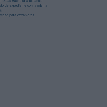
on Seas Bachelor a distancia
ado de expediente con la misma
a.
ividad para extranjeros