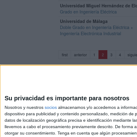
Universidad Miguel Hernández de El
Grado en Ingeniería Eléctrica
Universidad de Málaga
Doble Grado en Ingeniería Eléctrica +
Ingeniería Electrónica Industrial
(current)
first
anterior
1
2
3
4
sigui
Su privacidad es importante para nosotros
Nosotros y nuestros
socios
almacenamos y/o accedemos a información
dispositivo para publicidad y contenido personalizado, medición de pu
Avis
datos de localización geográfica precisa e identificación mediante l
© 2003-2026
Compá
llevemos a cabo el procesamiento previamente descrito. De forma al
otorgar su consentimiento.
Tenga en cuenta que algún procesamiento