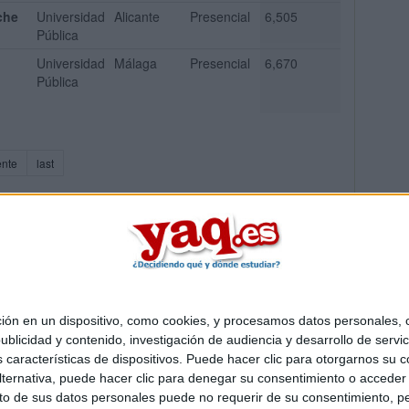
che
Universidad
Alicante
Presencial
6,505
Pública
Universidad
Málaga
Presencial
6,670
Pública
ente
last
 en un dispositivo, como cookies, y procesamos datos personales, co
Quiénes somos
|
Contactar
|
Anúnciate
blicidad y contenido, investigación de audiencia y desarrollo de servic
o legal
|
Politica de privacidad
|
Condiciones generales
|
Política de co
as características de dispositivos. Puede hacer clic para otorgarnos su
s Mediterráneo S.L.
- Diego de León 47 - 28006 Madrid [ESPAÑA] - T
ternativa, puede hacer clic para denegar su consentimiento o acceder
 de sus datos personales puede no requerir de su consentimiento, per