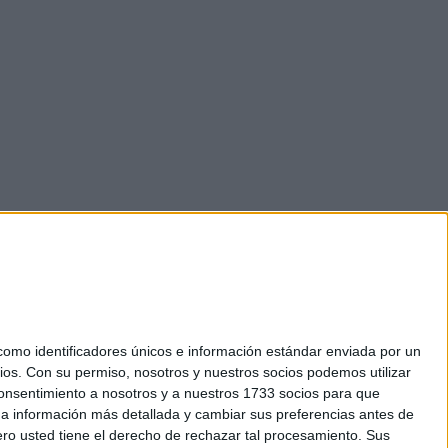
mo identificadores únicos e información estándar enviada por un
ios.
Con su permiso, nosotros y nuestros socios podemos utilizar
okies
 consentimiento a nosotros y a nuestros 1733 socios para que
el. +34 91 593 2767
 a información más detallada y cambiar sus preferencias antes de
o usted tiene el derecho de rechazar tal procesamiento. Sus