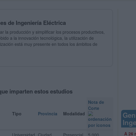
es de Ingeniería Eléctrica
r la producción y simplificar los procesos productivos,
bido a la innovación tecnológica, la utilización de
ización está muy presente en todos los ámbitos de
que imparten estos estudios
Nota de
Corte
Gen
Tipo
Provincia
Modalidad
Inge
A 26 
Universidad
Ciudad
Presencial
5,000